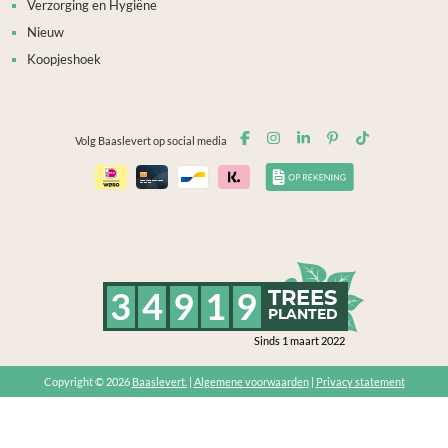
Verzorging en Hygiëne
Nieuw
Koopjeshoek
Volg Baaslevert op social media
3
4
9
1
9
TREES
PLANTED
Sinds 1 maart 2022
Copyright © 2026
Baaslevert.
|
Algemene voorwaarden
|
Privacy statement