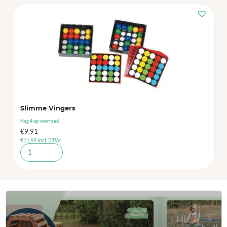
Slimme Vingers
Nog 4 op voorraad.
€
9,91
€
11,99
incl. BTW