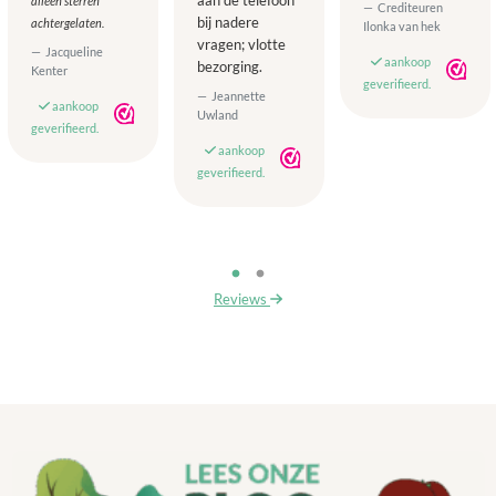
aan de telefoon
alleen sterren
Crediteuren
bij nadere
achtergelaten.
Ilonka van hek
vragen; vlotte
Jacqueline
aankoop
bezorging.
Kenter
geverifieerd.
Jeannette
aankoop
Uwland
geverifieerd.
aankoop
geverifieerd.
Reviews