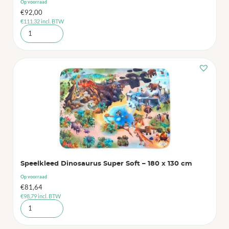
Op voorraad
€
92,00
€
111,32
incl. BTW
Speelkleed Dinosaurus Super Soft – 180 x 130 cm
Op voorraad
€
81,64
€
98,79
incl. BTW