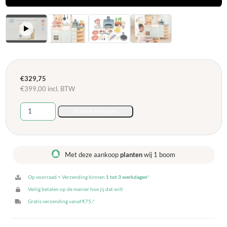
▶
€
329,75
€
399,00
incl. BTW
Tender
In winkelwagen
Leaf
Grote
Keuken
La
Met deze aankoop
planten
wij 1 boom
Fiamma
aantal
Op voorraad = Verzending binnen
1 tot 3 werkdagen
*
Veilig betalen op de manier hoe jij dat wilt
Gratis verzending vanaf €75,-*