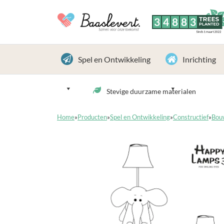
3
4
8
8
3
TREES
PLANTED
Sinds 1 maart 2022
Spel en Ontwikkeling
Inrichting
Stevige duurzame materialen
Home
»
Producten
»
Spel en Ontwikkeling
»
Constructief
»
Bou