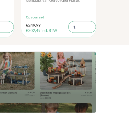
Gemaakt van Gerecycled Plastic
Op voorraad
€
249,99
€
302,49
incl. BTW