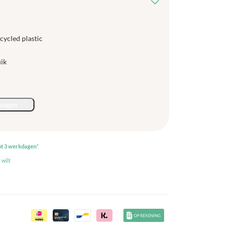
ycled plastic
uik
wagen
ot 3 werkdagen
*
 wilt