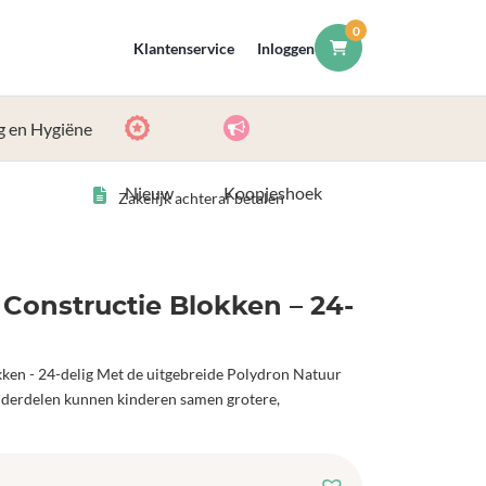
0
Klantenservice
Inloggen
g en Hygiëne
Nieuw
Koopjeshoek
Zakelijk achteraf betalen
Constructie Blokken – 24-
ken - 24-delig Met de uitgebreide Polydron Natuur
nderdelen kunnen kinderen samen grotere,