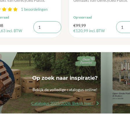
kt van Gerecycled Plastic
Gemaakt van Gerecycled Plastic
1 beoordelingen
orraad
Op voorraad
08
€
99,99
,63
incl. BTW
€
120,99
incl. BTW
Op zoek naar inspiratie?
Bekijk de volledige catalogus online!
Catalogus 2025/2026: Bekijk hier!