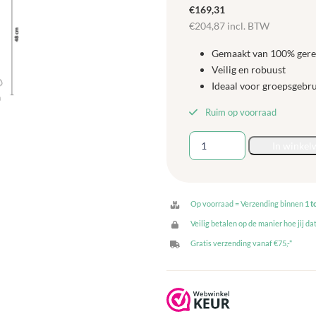
€
169,31
€
204,87
incl. BTW
Gemaakt van 100% gerec
Veilig en robuust
Ideaal voor groepsgebr
Ruim op voorraad
Polydron
In winkel
Natuur
Constructie
Blokken
-
Op voorraad = Verzending binnen
1 t
24-
Veilig betalen op de manier hoe jij dat
delig
Gratis verzending vanaf €75,-*
aantal