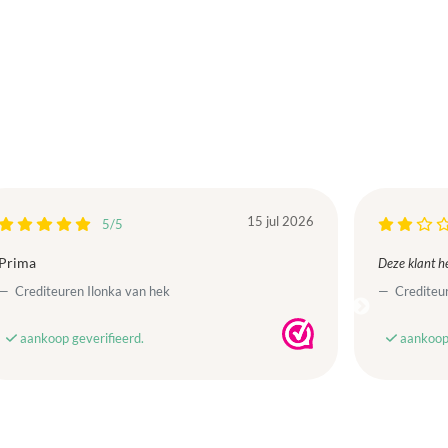
15 jul 2026
5/5
Prima
Deze klant he
Crediteuren Ilonka van hek
Crediteur
aankoop geverifieerd.
aankoop 