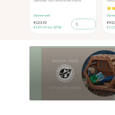
Gemaakt van Gerecycled Plastic
Gemaa
Op voorraad
Op vo
€
123,92
€
93,
€
149,94
incl. BTW
€
112