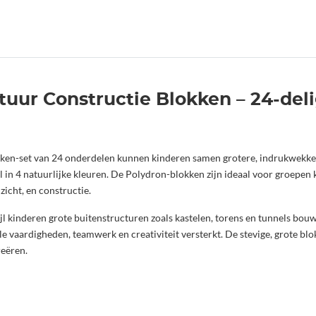
tuur Constructie Blokken – 24-del
ken-set van 24 onderdelen kunnen kinderen samen grotere, indrukwekken
aal in 4 natuurlijke kleuren. De Polydron-blokken zijn ideaal voor groepe
zicht, en constructie.
ijl kinderen grote buitenstructuren zoals kastelen, torens en tunnels bo
e vaardigheden, teamwerk en creativiteit versterkt. De stevige, grote blo
reëren.