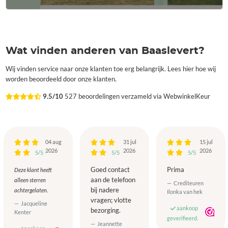
Wat vinden anderen van Baaslevert?
Wij vinden service naar onze klanten toe erg belangrijk. Lees hier hoe wij
worden beoordeeld door onze klanten.
9.5/10
527 beoordelingen verzameld via WebwinkelKeur
04 aug
31 jul
15 jul
2026
2026
2026
5/5
5/5
5/5
Goed contact
Prima
Deze klant heeft
aan de telefoon
alleen sterren
Crediteuren
bij nadere
achtergelaten.
Ilonka van hek
vragen; vlotte
Jacqueline
aankoop
bezorging.
Kenter
geverifieerd.
Jeannette