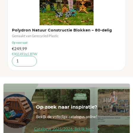
Polydron Natuur Constructie Blokken – 80-delig
Gemaakt van Gerecycled Plastic
Op voorraad
€
249,99
€
302,49
incl. BTW
Op zoek naar inspiratie?
Bekijk de volledige catalogus online!
Catalogus 2025/2026: Bekijk hier!