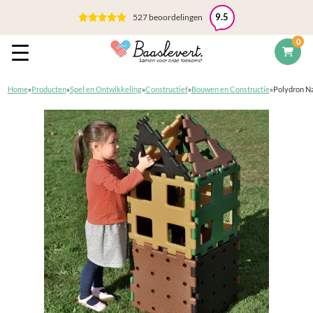
527 beoordelingen
9.5
0
Home
»
Producten
»
Spel en Ontwikkeling
»
Constructief
»
Bouwen en Constructie
»
Polydron Na