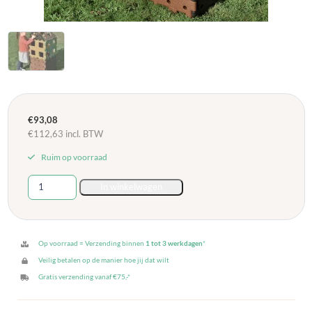
€
93,08
€
112,63
incl. BTW
Ruim op voorraad
Polydron
In winkelwagen
Natuur
Constructie
Blokken
-
Op voorraad = Verzending binnen
1 tot 3 werkdagen
*
12-
Veilig betalen op de manier hoe jij dat wilt
delig
Gratis verzending vanaf €75,-*
aantal