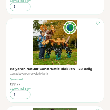
€
289,61
incl. BTW
Polydron Natuur Constructie Blokken – 20-delig
Gemaakt van Gerecycled Plastic
Op voorraad
€
99,99
€
120,99
incl. BTW