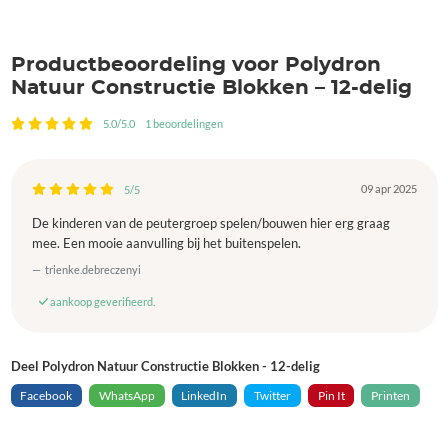
Productbeoordeling voor Polydron
Natuur Constructie Blokken – 12-delig
5.0/5.0
1 beoordelingen
09 apr 2025
5/5
De kinderen van de peutergroep spelen/bouwen hier erg graag
mee. Een mooie aanvulling bij het buitenspelen.
trienke.debreczenyi
aankoop geverifieerd.
Deel Polydron Natuur Constructie Blokken - 12-delig
Facebook
WhatsApp
LinkedIn
Twitter
Pin It
Printen