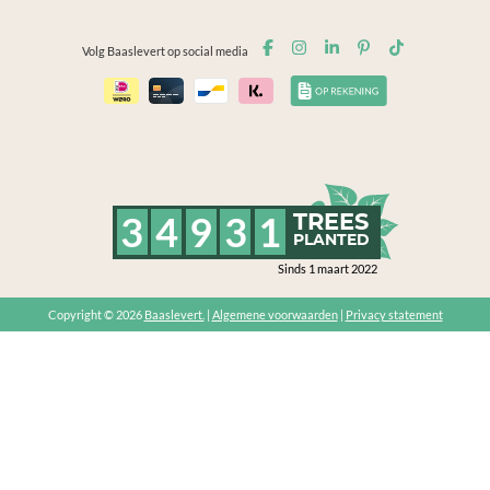
Volg Baaslevert op social media
3
4
9
3
1
TREES
PLANTED
Sinds 1 maart 2022
Copyright © 2026
Baaslevert.
|
Algemene voorwaarden
|
Privacy statement