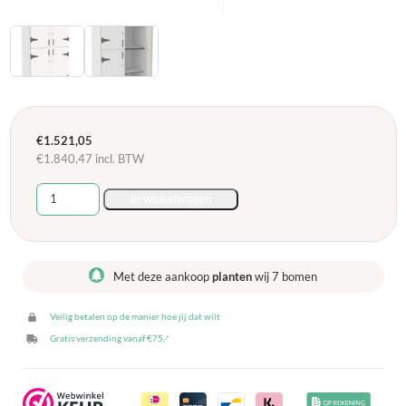
€
1.521,05
€
1.840,47
incl. BTW
Leidsterkast
In winkelwagen
Rotterdam
100
x
55
Met deze aankoop
planten
wij 7 bomen
x
200
Veilig betalen op de manier hoe jij dat wilt
cm
-
Gratis verzending vanaf €75,-*
Wit
aantal