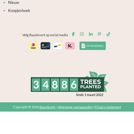
Nieuw
Koopjeshoek
Volg Baaslevert op social media
3
4
8
8
6
TREES
PLANTED
Sinds 1 maart 2022
Copyright © 2026
Baaslevert.
|
Algemene voorwaarden
|
Privacy statement