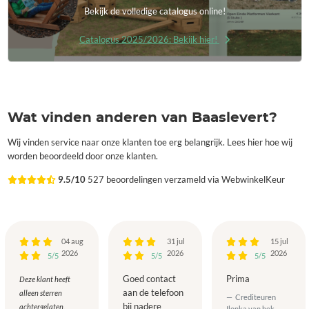
Bekijk de volledige catalogus online!
Catalogus 2025/2026: Bekijk hier!
Wat vinden anderen van Baaslevert?
Wij vinden service naar onze klanten toe erg belangrijk. Lees hier hoe wij
worden beoordeeld door onze klanten.
9.5/10
527 beoordelingen verzameld via WebwinkelKeur
04 aug
31 jul
15 jul
2026
2026
2026
5/5
5/5
5/5
Goed contact
Prima
Deze klant heeft
aan de telefoon
alleen sterren
Crediteuren
bij nadere
achtergelaten.
Ilonka van hek