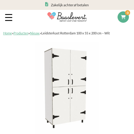
Zakelijk achteraf betalen
0
Home
»
Producten
»
Nieuw.
»
Leidsterkast Rotterdam 100 x 55 x 200 cm – Wit