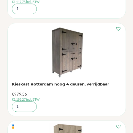
€
1.117,75
incl. BTW
Kieskast Rotterdam hoog 4 deuren, verrijdbaar
€
979,56
€
1.185,27
incl. BTW
🏅