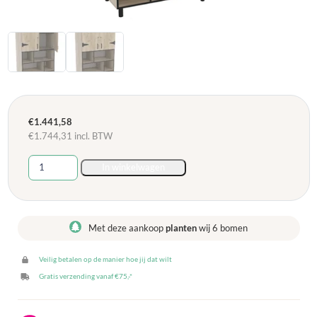
€
1.441,58
€
1.744,31
incl. BTW
Leidsterkast
In winkelwagen
Grey
Craft
Oak
-
Met deze aankoop
planten
wij 6 bomen
100
x
Veilig betalen op de manier hoe jij dat wilt
55
x
Gratis verzending vanaf €75,-*
200
cm
aantal