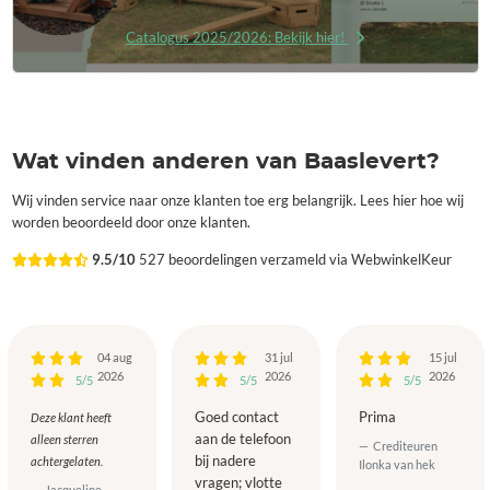
Catalogus 2025/2026: Bekijk hier!
Wat vinden anderen van Baaslevert?
Wij vinden service naar onze klanten toe erg belangrijk. Lees hier hoe wij
worden beoordeeld door onze klanten.
9.5/10
527 beoordelingen verzameld via WebwinkelKeur
04 aug
31 jul
15 jul
2026
2026
2026
5/5
5/5
5/5
Goed contact
Prima
Deze klant heeft
aan de telefoon
alleen sterren
Crediteuren
bij nadere
achtergelaten.
Ilonka van hek
vragen; vlotte
Jacqueline