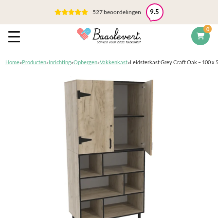
527 beoordelingen
9.5
0
Home
»
Producten
»
Inrichting
»
Opbergen
»
Vakkenkast
»
Leidsterkast Grey Craft Oak – 100 x 