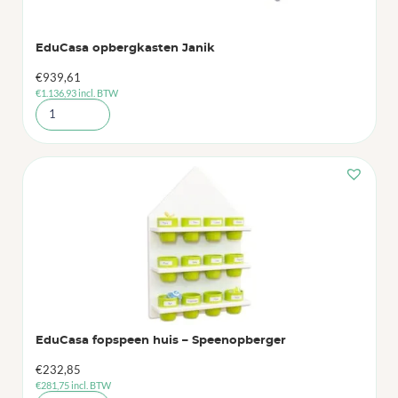
EduCasa opbergkasten Janik
€
939,61
€
1.136,93
incl. BTW
EduCasa fopspeen huis – Speenopberger
€
232,85
€
281,75
incl. BTW