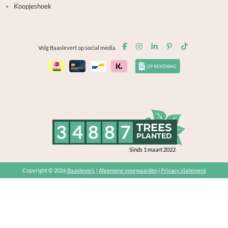
Koopjeshoek
Volg Baaslevert op social media
3
4
8
8
7
TREES
PLANTED
Sinds 1 maart 2022
Copyright © 2026
Baaslevert.
|
Algemene voorwaarden
|
Privacy statement