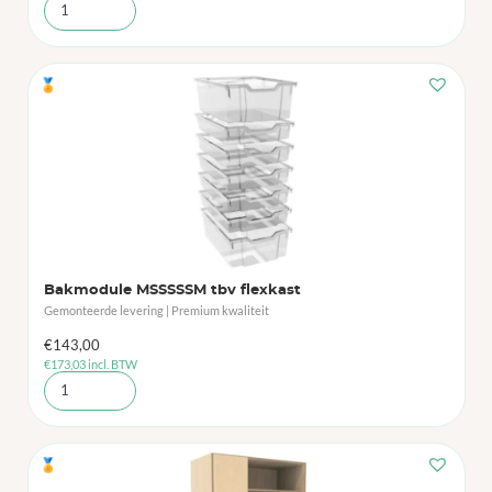
🏅
Bakmodule MSSSSSM tbv flexkast
Gemonteerde levering | Premium kwaliteit
€
143,00
€
173,03
incl. BTW
🏅