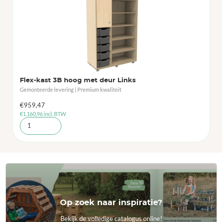
Flex-kast 3B hoog met deur Links
Gemonteerde levering | Premium kwaliteit
€
959,47
€
1.160,96
incl. BTW
Op zoek naar inspiratie?
Bekijk de volledige catalogus online!