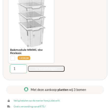
Bakmodule MMML tbv
flexkast
+
€
100,00
Flex-
In winkelwagen
kast
4B
laag,
ruimte
Met deze aankoop
planten
wij 3 bomen
voor
2
Veilig betalen op de manier hoe jij dat wilt
bakmodules
rechts
Gratis verzending vanaf €75,-*