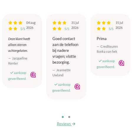
04 aug
31 jul
15 jul
2026
2026
2026
5/5
5/5
5/5
Goed contact
Prima
Deze klant heeft
aan de telefoon
alleen sterren
Crediteuren
bij nadere
achtergelaten.
Ilonka van hek
vragen; vlotte
Jacqueline
aankoop
bezorging.
Kenter
geverifieerd.
Jeannette
aankoop
Uwland
geverifieerd.
aankoop
geverifieerd.
Reviews