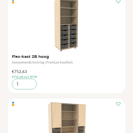
🏅
Flex-kast 2B hoog
Gemonteerde levering | Premium kwaliteit
€
752,63
€
910,68
incl. BTW
🏅