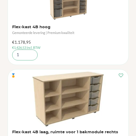
Flex-kast 4B hoog
Gemonteerde levering | Premium kwaliteit
€
1.178,95
€
1.426,53
incl. BTW
🏅
Flex-kast 4B laag, ruimte voor 1 bakmodule rechts