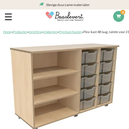
Stevige duurzame materialen
0
Home
»
Producten
»
Inrichting
»
Opbergen
»
Premium Kasten
»
Flex-kast 4B laag, ruimte voor 2