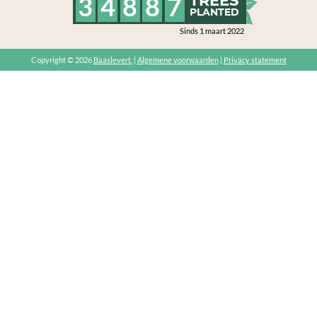
3
4
8
8
7
TREES
PLANTED
Sinds 1 maart 2022
Copyright © 2026
Baaslevert.
|
Algemene voorwaarden
|
Privacy statement