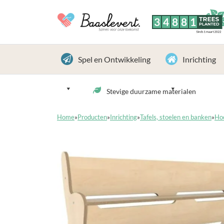
3
4
8
8
1
TREES
PLANTED
Sinds 1 maart 2022
Spel en Ontwikkeling
Inrichting
Stevige duurzame materialen
Home
»
Producten
»
Inrichting
»
Tafels, stoelen en banken
»
Ho