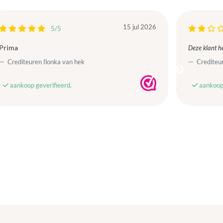
15 jul 2026
5/5
Prima
Deze klant he
Crediteuren Ilonka van hek
Crediteur
aankoop geverifieerd.
aankoop 