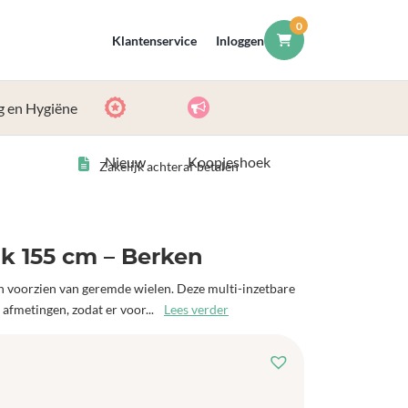
0
Klantenservice
Inloggen
g en Hygiëne
Nieuw
Koopjeshoek
Zakelijk achteraf betalen
k 155 cm – Berken
n voorzien van geremde wielen. Deze multi-inzetbare
 afmetingen, zodat er voor...
Lees verder