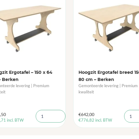
zit Ergotafel – 150 x 64
Hoogzit Ergotafel breed 15
– Berken
80 cm – Berken
teerde levering | Premium
Gemonteerde levering | Premium
teit
kwaliteit
,50
€
642,00
,71
incl. BTW
€
776,82
incl. BTW