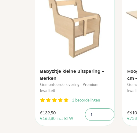
Babyzitje kleine uitsparing –
Hoog
Berken
cm 
Gemonteerde levering | Premium
Gemon
kwaliteit
kwali
1 beoordelingen
€
139,50
€
610
€
168,80
incl. BTW
€
738