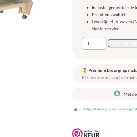
Inclusief gemonteerde l
Premium kwaliteit
Levertijd: 4 -6 weken |
klantenservice
Hoogzit
In winkel
Ergobank
155
cm
-
🏅
Premium bezorging: inclu
Berken
Klik hier voor meer info en het
aantal
Met de
Veilig betalen op de manier hoe jij dat