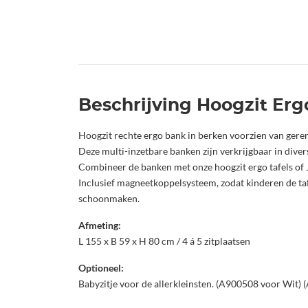
Beschrijving Hoogzit Erg
Hoogzit rechte ergo bank in berken voorzien van gere
Deze multi-inzetbare banken zijn verkrijgbaar in diver
Combineer de banken met onze hoogzit ergo tafels of J 
Inclusief magneetkoppelsysteem, zodat kinderen de tafe
schoonmaken.
Afmeting:
L 155 x B 59 x H 80 cm / 4 á 5 zitplaatsen
Optioneel:
Babyzitje voor de allerkleinsten. (A900508 voor Wit)