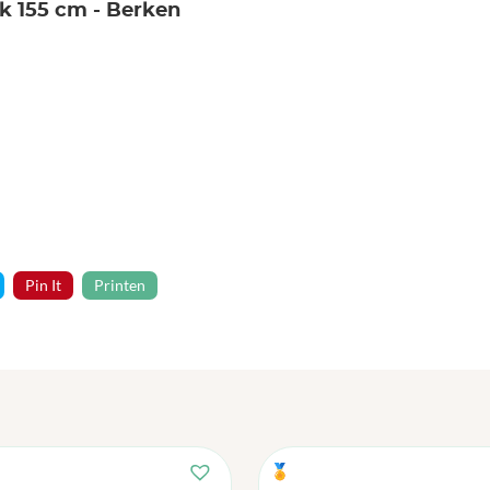
k 155 cm - Berken
Pin It
Printen
🏅