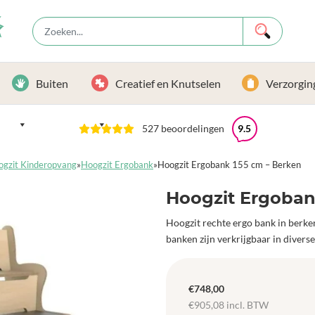
Buiten
Creatief en Knutselen
Verzorgin
527 beoordelingen
9.5
ogzit Kinderopvang
»
Hoogzit Ergobank
»
Hoogzit Ergobank 155 cm – Berken
Hoogzit Ergoban
Hoogzit rechte ergo bank in berke
banken zijn verkrijgbaar in diverse
€
748,00
€
905,08
incl. BTW