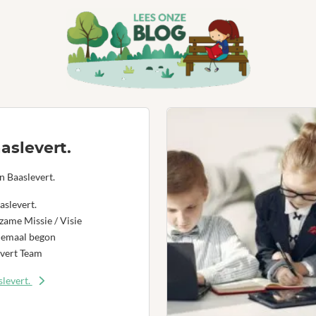
aslevert.
n Baaslevert.
aslevert.
ame Missie / Visie
lemaal begon
vert Team
levert.