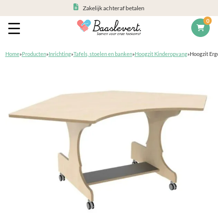
Zakelijk achteraf betalen
0
Home
»
Producten
»
Inrichting
»
Tafels, stoelen en banken
»
Hoogzit Kinderopvang
»
Hoogzit Erg