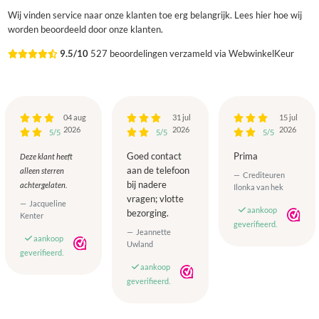
Wij vinden service naar onze klanten toe erg belangrijk. Lees hier hoe wij
worden beoordeeld door onze klanten.
9.5/10
527 beoordelingen verzameld via WebwinkelKeur
04 aug
31 jul
15 jul
2026
2026
2026
5/5
5/5
5/5
Goed contact
Prima
Deze klant heeft
aan de telefoon
alleen sterren
Crediteuren
bij nadere
achtergelaten.
Ilonka van hek
vragen; vlotte
Jacqueline
aankoop
bezorging.
Kenter
geverifieerd.
Jeannette
aankoop
Uwland
geverifieerd.
aankoop
geverifieerd.