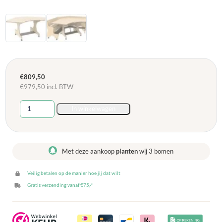
€
809,50
€
979,50
incl. BTW
Hoogzit
In winkelwagen
Ergohoektafel
standaard
ronding
-
Met deze aankoop
planten
wij 3 bomen
Berken
aantal
Veilig betalen op de manier hoe jij dat wilt
Gratis verzending vanaf €75,-*