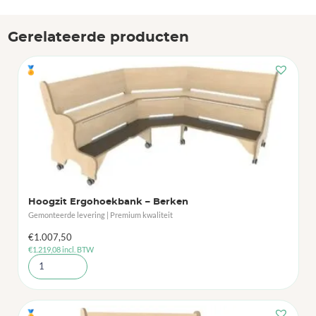
Gerelateerde producten
🏅
Hoogzit Ergohoekbank – Berken
Gemonteerde levering | Premium kwaliteit
€
1.007,50
€
1.219,08
incl. BTW
🏅