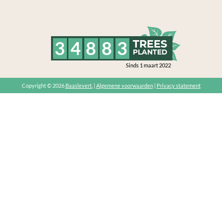
3
4
8
8
3
TREES
PLANTED
Sinds 1 maart 2022
Copyright © 2026
Baaslevert.
|
Algemene voorwaarden
|
Privacy statement