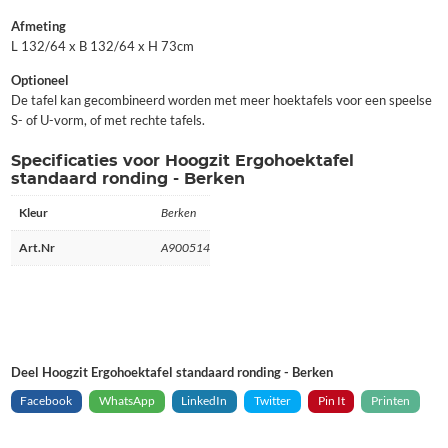
Afmeting
L 132/64 x B 132/64 x H 73cm
Optioneel
De tafel kan gecombineerd worden met meer hoektafels voor een speelse
S- of U-vorm, of met rechte tafels.
Specificaties voor Hoogzit Ergohoektafel
standaard ronding - Berken
Kleur
Berken
Art.Nr
A900514
Deel Hoogzit Ergohoektafel standaard ronding - Berken
Facebook
WhatsApp
LinkedIn
Twitter
Pin It
Printen