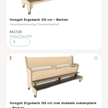
Hoogzit Ergobank 215 cm – Berken
Gemonteerde levering | Premium kwaliteit
€
837,00
€
1.012,77
incl. BTW
🏅
Hoogzit Ergobank 155 cm met dubbele voetenplank