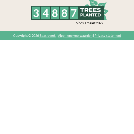
3
4
8
8
7
TREES
PLANTED
Sinds 1 maart 2022
Copyright © 2026
Baaslevert.
|
Algemene voorwaarden
|
Privacy statement