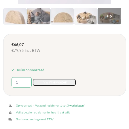
+ 6
€
66,07
€
79,95
incl. BTW
Ruim op voorraad
Grimms
In winkelwagen
Grote
regenboog
Natuurlijk
aantal
Op voorraad = Verzending binnen
1 tot 3 werkdagen
*
Veilig betalen op de manier hoe jij dat wilt
Gratis verzending vanaf €75,-*