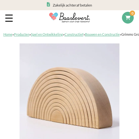
Zakelijk achteraf betalen
0
Home
»
Producten
»
Spel en Ontwikkeling
»
Constructief
»
Bouwen en Constructie
»
Grimms Gro