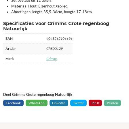
Set bestaat uit 12 delen.
Materiaal Hout: Elzenhout geolied.
Afmetingen: lengte 35,5-36cm, hoogte 17-18cm.
Specificaties voor Grimms Grote regenboog
Natuurlijk
EAN
4048565106696
Art.Nr
GR800129
Merk
Grimms
Deel Grimms Grote regenboog Natuurlijk
Facebook
WhatsApp
LinkedIn
Twitter
Pin It
Printen