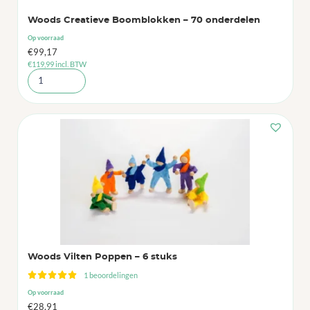
Woods Creatieve Boomblokken – 70 onderdelen
Op voorraad
€
99,17
€
119,99
incl. BTW
Woods Vilten Poppen – 6 stuks
1 beoordelingen
Op voorraad
€
28,91