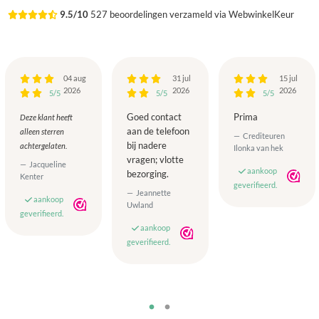
9.5/10
527 beoordelingen verzameld via WebwinkelKeur
04 aug
31 jul
15 jul
2026
2026
2026
5/5
5/5
5/5
Goed contact
Prima
Deze klant heeft
aan de telefoon
alleen sterren
Crediteuren
bij nadere
achtergelaten.
Ilonka van hek
vragen; vlotte
Jacqueline
aankoop
bezorging.
Kenter
geverifieerd.
Jeannette
aankoop
Uwland
geverifieerd.
aankoop
geverifieerd.