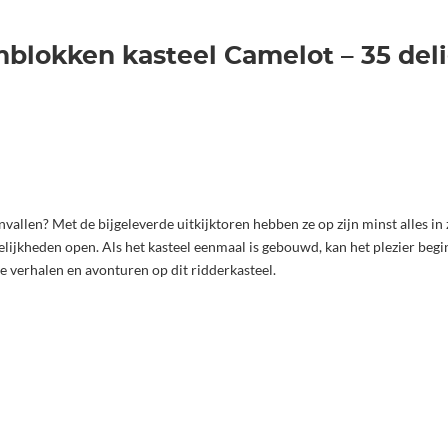
blokken kasteel Camelot – 35 del
vallen? Met de bijgeleverde uitkijktoren hebben ze op zijn minst alles in 
ogelijkheden open. Als het kasteel eenmaal is gebouwd, kan het plezier be
e verhalen en avonturen op dit ridderkasteel.