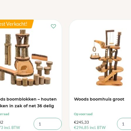
st Verkocht!
ds boomblokken – houten
Woods boomhuis groot
ken in zak of net 36 delig
orraad
Op voorraad
42
€
245,33
73
incl. BTW
€
296,85
incl. BTW