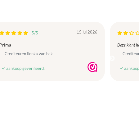
15 jul 2026
5/5
Prima
Deze klant he
Crediteuren Ilonka van hek
Crediteur
aankoop geverifieerd.
aankoop 