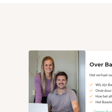
Over Ba
Het verhaal va
Wij zijn Ba
Onze duurz
Hoe het al
Het Baasle
Ontdek Baas