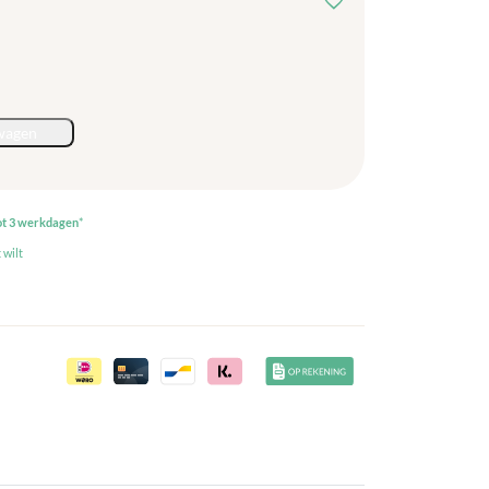
wagen
ot 3 werkdagen
*
 wilt