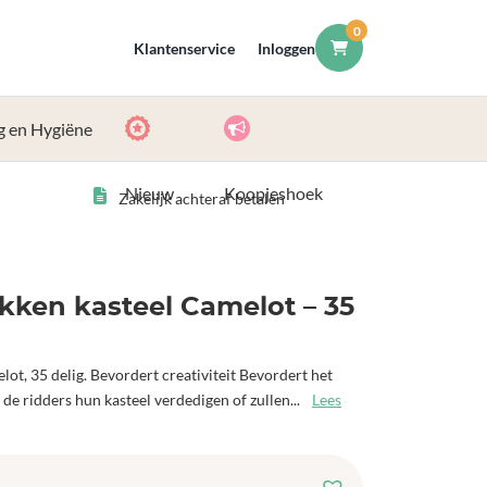
0
Klantenservice
Inloggen
g en Hygiëne
Nieuw
Koopjeshoek
Zakelijk achteraf betalen
ken kasteel Camelot – 35
, 35 delig. Bevordert creativiteit Bevordert het
e ridders hun kasteel verdedigen of zullen...
Lees