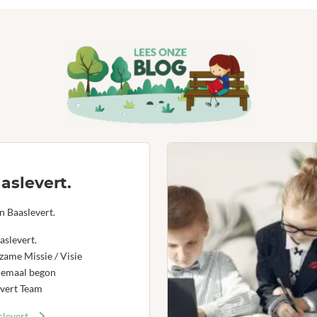
aslevert.
n Baaslevert.
aslevert.
ame Missie / Visie
lemaal begon
vert Team
levert.