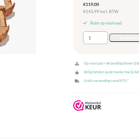
€
119,00
€
143,99
incl. BTW
Ruim op voorraad
Woods
In winkel
boomblokken
kasteel
Camelot
-
Op voorraad = Verzending binnen
1 t
35
Veilig betalen op de manier hoe jij dat
delig
Gratis verzending vanaf €75,-*
aantal