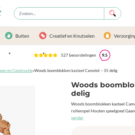
Buiten
Creatief en Knutselen
Verzorgin
527 beoordelingen
9.5
wen en Constructie
»
Woods boomblokken kasteel Camelot – 35 delig
Woods boomblok
delig
Woods boomblokken kasteel Camelot
rollenspel Houten speelgoed Gaan d
verder