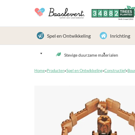
3
4
8
8
2
TREES
PLANTED
Sinds 1 maart 2022
Spel en Ontwikkeling
Inrichting
Stevige duurzame materialen
Home
»
Producten
»
Spel en Ontwikkeling
»
Constructief
»
Bou