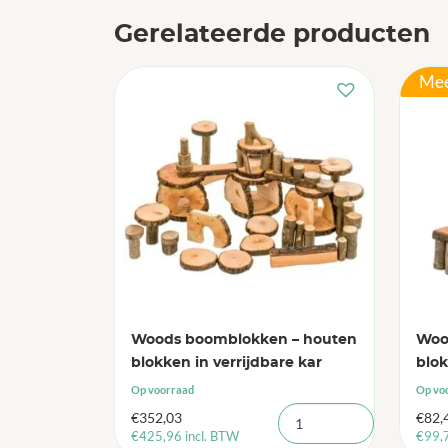
Gerelateerde producten
Mee
Woods boomblokken – houten
Woo
blokken in verrijdbare kar
blok
Op voorraad
Op vo
€
352,03
€
82,
€
425,96
incl. BTW
€
99,