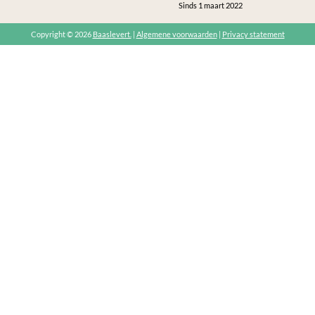
Sinds 1 maart 2022
Copyright © 2026
Baaslevert.
|
Algemene voorwaarden
|
Privacy statement