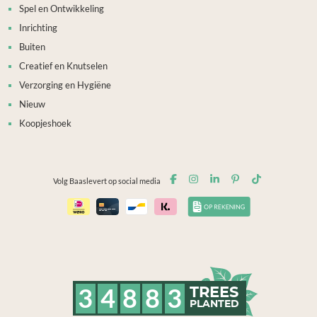
Spel en Ontwikkeling
Inrichting
Buiten
Creatief en Knutselen
Verzorging en Hygiëne
Nieuw
Koopjeshoek
Volg Baaslevert op social media
3
4
8
8
3
TREES
PLANTED