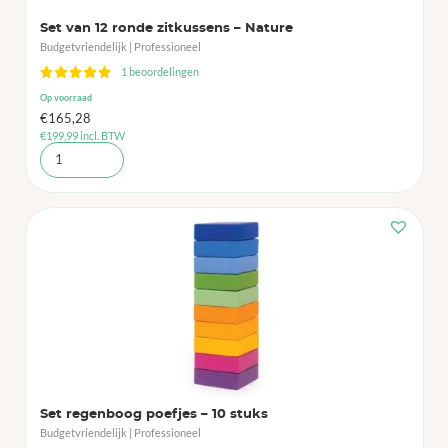
Set van 12 ronde zitkussens – Nature
Budgetvriendelijk | Professioneel
1 beoordelingen
Op voorraad
€
165,28
€
199,99
incl. BTW
Set regenboog poefjes – 10 stuks
Budgetvriendelijk | Professioneel