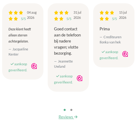
04 aug
31 jul
15 jul
2026
2026
2026
5/5
5/5
5/5
Goed contact
Prima
Deze klant heeft
aan de telefoon
alleen sterren
Crediteuren
bij nadere
achtergelaten.
Ilonka van hek
vragen; vlotte
Jacqueline
aankoop
bezorging.
Kenter
geverifieerd.
Jeannette
aankoop
Uwland
geverifieerd.
aankoop
geverifieerd.
Reviews