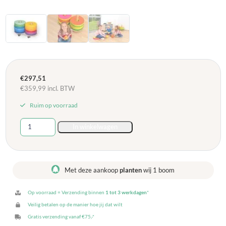
€
297,51
€
359,99
incl. BTW
Ruim op voorraad
Donut
In winkelwagen
zitkussenset
met
stapelwagen
-
Met deze aankoop
planten
wij 1 boom
12
kussens
Op voorraad = Verzending binnen
1 tot 3 werkdagen
*
aantal
Veilig betalen op de manier hoe jij dat wilt
Gratis verzending vanaf €75,-*