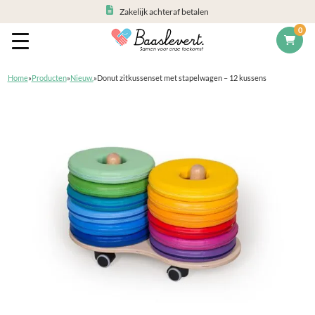
Zakelijk achteraf betalen
0
Home
»
Producten
»
Nieuw.
»
Donut zitkussenset met stapelwagen – 12 kussens