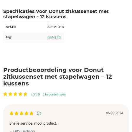
Specificaties voor Donut zitkussenset met
stapelwagen - 12 kussens
Art.Nr
A2391010
Tag:
end of life
Productbeoordeling voor Donut
zitkussenset met stapelwagen – 12
kussens
5.0/5.0
1 beoordelingen
06 sep 2024
5/5
Snelle service, mooi product.
OBS Parelmoer