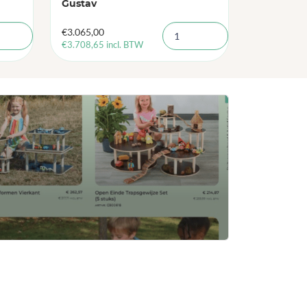
Gustav
€
3.065,00
€
3.708,65
incl. BTW