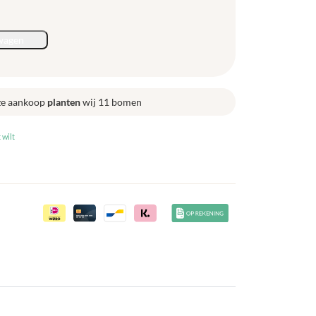
wagen
ze aankoop
planten
wij 11 bomen
 wilt