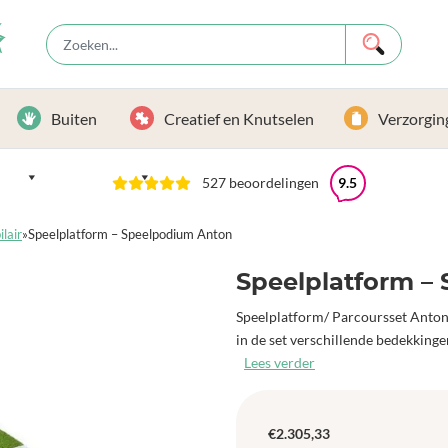
Buiten
Creatief en Knutselen
Verzorgin
527 beoordelingen
9.5
lair
»
Speelplatform – Speelpodium Anton
Speelplatform –
Speelplatform/ Parcoursset Anton 
in de set verschillende bedekking
Lees verder
€
2.305,33