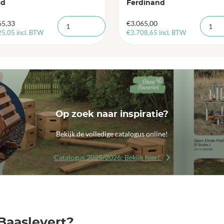
id
Ferdinand
65,33
€
3.065,00
25,05
incl. BTW
€
3.708,65
incl. BTW
Op zoek naar inspiratie?
Bekijk de volledige catalogus online!
Catalogus 2025/2026: Bekijk hier!
Baaslevert?