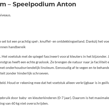
orm – Speelpodium Anton
niveaus.
set tot een prachtig spel-, knuffel- en ontdekkingseiland. Dankzij het voe
binnen handbereik
t voetstuk met de spiegel fascineert vooral kleuters in het bijzonder. Je 
nstgras heeft een echte graslook. Ze brengen de natuur naar je faciliteit 
t met onderhoudsvriendelijk linoleum. Eenvoudig af te vegen en te behand
iteit zonder hinderlijk schroeven.
teld. Houd er rekening mee dat het voetstuk alleen verkrijgbaar is in geïl
gebruik door baby- en kleuterkinderen (0-7 jaar). Daarom is het maximal
ng van 60 kg niet overschrijden.