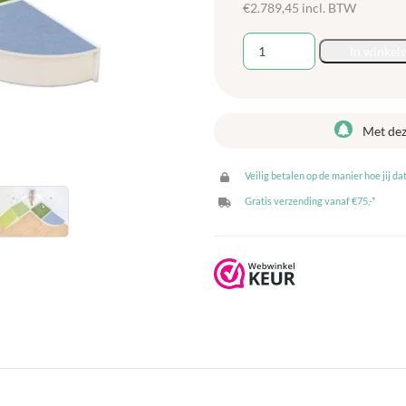
€
2.789,45
incl. BTW
Speelplatform
In winkel
-
Speelpodium
Anton
aantal
Met de
Veilig betalen op de manier hoe jij dat
Gratis verzending vanaf €75,-*