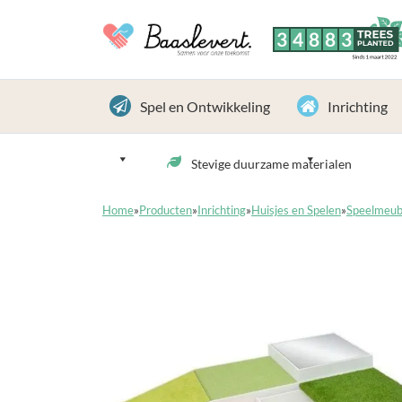
3
4
8
8
3
TREES
PLANTED
Sinds 1 maart 2022
Spel en Ontwikkeling
Inrichting
Stevige duurzame materialen
Home
»
Producten
»
Inrichting
»
Huisjes en Spelen
»
Speelmeubi