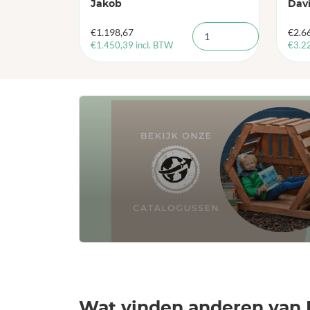
Jakob
Dav
€
1.198,67
€
2.6
€
1.450,39
incl. BTW
€
3.2
Wat vinden anderen van 