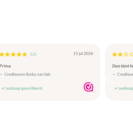
15 jul 2026
5/5
Prima
Deze klant he
Crediteuren Ilonka van hek
Crediteur
aankoop geverifieerd.
aankoop 