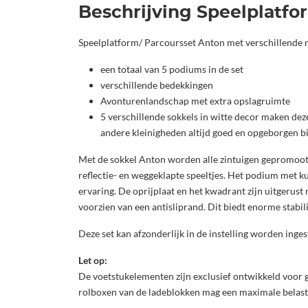
Beschrijving Speelplatf
Speelplatform/ Parcoursset Anton met verschillende 
een totaal van 5 podiums in de set
verschillende bedekkingen
Avonturenlandschap met extra opslagruimte
5 verschillende sokkels in witte decor maken deze 
andere kleinigheden altijd goed en opgeborgen 
Met de sokkel Anton worden alle zintuigen gepromoot. He
reflectie- en weggeklapte speeltjes. Het podium met ku
ervaring. De oprijplaat en het kwadrant zijn uitgerus
voorzien van een antisliprand. Dit biedt enorme stabil
Deze set kan afzonderlijk in de instelling worden inges
Let op:
De voetstukelementen zijn exclusief ontwikkeld voor 
rolboxen van de ladeblokken mag een maximale belasti