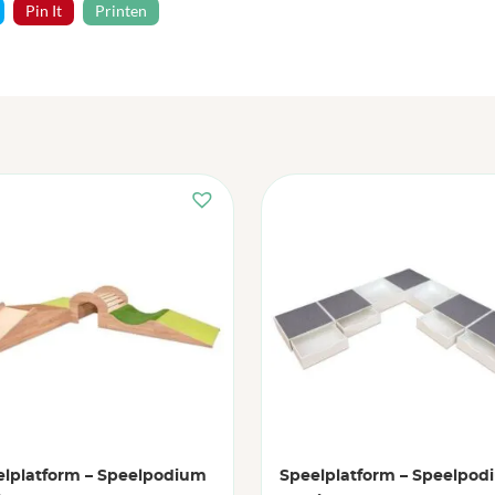
Pin It
Printen
elplatform – Speelpodium
Speelplatform – Speelpod