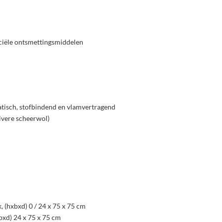
ciële ontsmettingsmiddelen
atisch, stofbindend en vlamvertragend
ivere scheerwol)
k, (hxbxd) 0 / 24 x 75 x 75 cm
xbxd) 24 x 75 x 75 cm