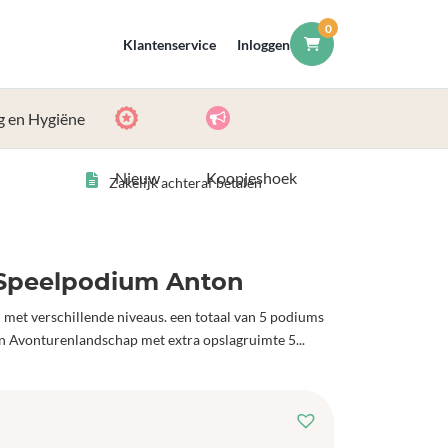
0
Klantenservice
Inloggen
g en Hygiëne
Nieuw
Koopjeshoek
Zakelijk achteraf betalen
 Speelpodium Anton
met verschillende niveaus. een totaal van 5 podiums
en Avonturenlandschap met extra opslagruimte 5...