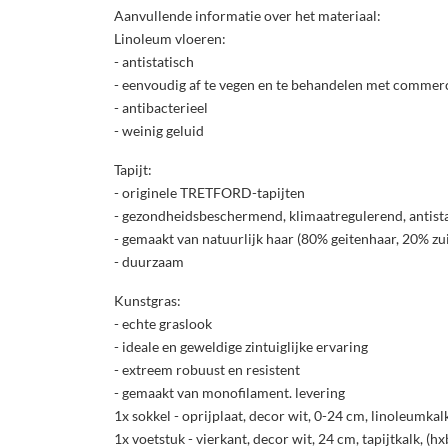
Aanvullende informatie over het materiaal:
Linoleum vloeren:
- antistatisch
- eenvoudig af te vegen en te behandelen met commer
- antibacterieel
- weinig geluid
Tapijt:
- originele TRETFORD-tapijten
- gezondheidsbeschermend, klimaatregulerend, antist
- gemaakt van natuurlijk haar (80% geitenhaar, 20% zu
- duurzaam
Kunstgras:
- echte graslook
- ideale en geweldige zintuiglijke ervaring
- extreem robuust en resistent
- gemaakt van monofilament. levering
1x sokkel - oprijplaat, decor wit, 0-24 cm, linoleumkal
1x voetstuk - vierkant, decor wit, 24 cm, tapijtkalk, (h