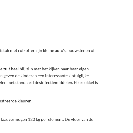
tstuk met rolkoffer zijn kleine auto's, bouwstenen of
zult heel blij zijn met het kijken naar haar eigen
en geven de kinderen een interessante zintuiglijke
elen met standaard desinfectiemiddelen. Elke sokkel is
lustreerde kleuren.
e laadvermogen 120 kg per element. De vloer van de