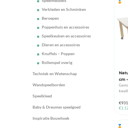
Speelmeubels
🏅
Verkleden en Schminken
Beroepen
Poppenhuis en accessoires
Speelkeuken en accessoires
Dieren en accessoires
Knuffels – Poppen
Rollenspel overig
Natu
Techniek en Wetenschap
cm –
Wandspeelborden
Gemon
kwali
Speelkleed
€
931
Baby & Dreumes speelgoed
€
1.1
Inspiratie Bouwhoek
🏅