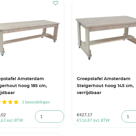
epstafel Amsterdam
Groepstafel Amsterdam
gerhout hoog 185 cm,
Steigerhout hoog 145 cm,
ijdbaar
verrijdbaar
1 beoordelingen
,02
€
427,17
,63
incl. BTW
€
516,87
incl. BTW