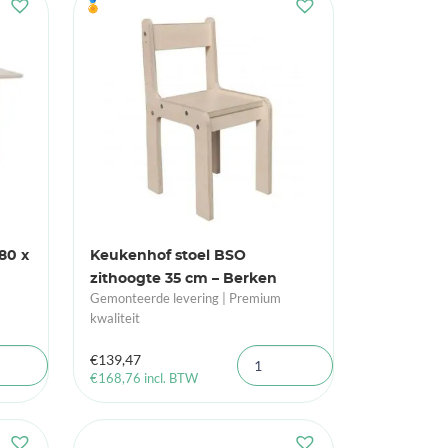
🏅
80 x
Keukenhof stoel BSO
zithoogte 35 cm – Berken
Gemonteerde levering | Premium
kwaliteit
€
139,47
€
168,76
incl. BTW