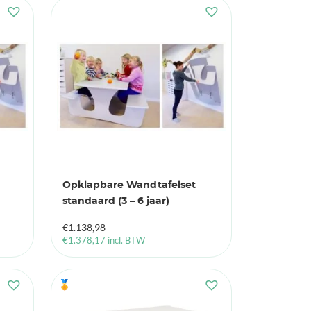
Opklapbare Wandtafelset
standaard (3 – 6 jaar)
€
1.138,98
€
1.378,17
incl. BTW
🏅