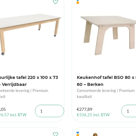
🏅
urlijke tafel 220 x 100 x 73
Keukenhof tafel BSO 80 x 
 Verrijdbaar
60 – Berken
teerde levering | Premium
Gemonteerde levering | Premium
teit
kwaliteit
,05
€
277,89
26,57
incl. BTW
€
336,25
incl. BTW
🏅