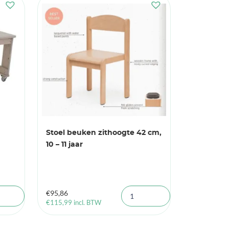
Stoel beuken zithoogte 42 cm,
10 – 11 jaar
€
95,86
€
115,99
incl. BTW