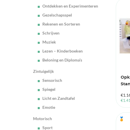
Ontdekken en Experimenteren
Gezelschapsspel
Rekenen en Sorteren
Schrijven
Muziek
Lezen – Kinderboeken
Beloning en Diploma’s
Zintuigelijk
Opk
Sensorisch
Stan
Spiegel
€
1.1
Licht en Zandtafel
€
1.4
Emotie
Motorisch
🏅
Sport