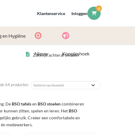
0
Klantenservice
Inloggen
g en Hygiëne
Nieuw
Koopjeshoek
Zakelijk achteraf betalen
de 64 producten
ang. De
BSO tafels
en
BSO stoelen
combineren
 kunnen zitten, spelen en leren. Het
BSO
dagelijks gebruik. Creëer een comfortabele en
n én medewerkers.