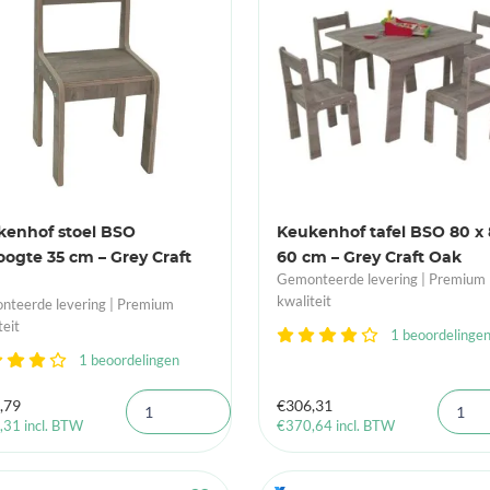
kenhof stoel BSO
Keukenhof tafel BSO 80 x 
oogte 35 cm – Grey Craft
60 cm – Grey Craft Oak
Gemonteerde levering | Premium
kwaliteit
teerde levering | Premium
teit
1 beoordelinge
1 beoordelingen
,79
€
306,31
,31
incl. BTW
€
370,64
incl. BTW