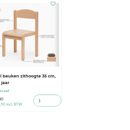
l beuken zithoogte 35 cm,
 jaar
orraad
00
,90
incl. BTW