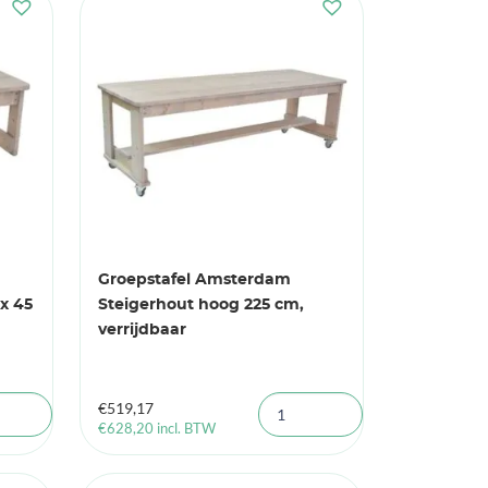
Groepstafel Amsterdam
x 45
Steigerhout hoog 225 cm,
verrijdbaar
€
519,17
€
628,20
incl. BTW