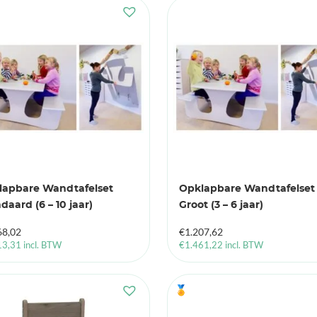
lapbare Wandtafelset
Opklapbare Wandtafelset
daard (6 – 10 jaar)
Groot (3 – 6 jaar)
68,02
€
1.207,62
13,31
incl. BTW
€
1.461,22
incl. BTW
🏅