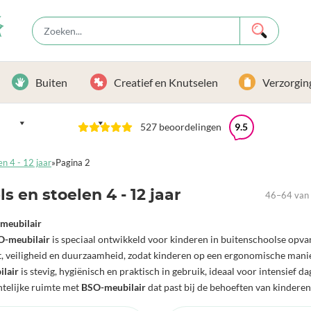
Buiten
Creatief en Knutselen
Verzorgin
527 beoordelingen
9.5
en 4 - 12 jaar
»
Pagina 2
ls en stoelen 4 - 12 jaar
46–64 van 
meubilair
O-meubilair
is speciaal ontwikkeld voor kinderen in buitenschoolse opv
, veiligheid en duurzaamheid, zodat kinderen op een ergonomische manier
ilair
is stevig, hygiënisch en praktisch in gebruik, ideaal voor intensief 
htelijke ruimte met
BSO-meubilair
dat past bij de behoeften van kindere