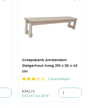
Groepsbank Amsterdam
Steigerhout hoog 210 x 30 x 45
cm
1 beoordelingen
€
341,71
€
413,47
incl. BTW