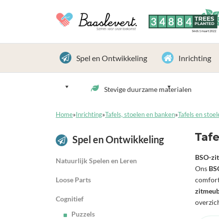
3
4
8
8
4
TREES
PLANTED
Sinds 1 maart 2022
Spel en Ontwikkeling
Inrichting
Stevige duurzame materialen
Home
»
Inrichting
»
Tafels, stoelen en banken
»
Tafels en stoel
Tafe
Spel en Ontwikkeling
BSO-zit
Natuurlijk Spelen en Leren
Ons
BS
Loose Parts
comfort
zitmeub
Cognitief
overzic
Puzzels