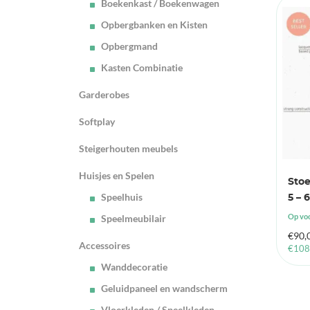
Boekenkast / Boekenwagen
Opbergbanken en Kisten
Opbergmand
Kasten Combinatie
Garderobes
Softplay
Steigerhouten meubels
Huisjes en Spelen
Stoe
Speelhuis
5 – 6
Op vo
Speelmeubilair
€
90,
Accessoires
€
108
Wanddecoratie
Geluidpaneel en wandscherm
Vloerkleden / Speelkleden