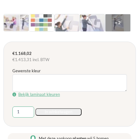
+ 2
€
1.168,02
€
1.413,31
incl. BTW
Gewenste kleur
Bekijk laminaat kleuren
Opklapbare
In winkelwagen
Wandtafelset
Standaard
(6
-
Met deze aankoop
planten
wij 5 bomen