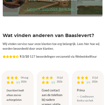
Catalogus 2025/2026: Bekijk hier!
Wat vinden anderen van Baaslevert?
Wij vinden service naar onze klanten toe erg belangrijk. Lees hier hoe wij
worden beoordeeld door onze klanten.
9.5/10
527 beoordelingen verzameld via WebwinkelKeur
04 aug
31 jul
15 jul
2026
2026
2026
5/5
5/5
5/5
Goed contact
Prima
Deze klant heeft
aan de telefoon
alleen sterren
Crediteuren
bij nadere
achtergelaten.
Ilonka van hek
vragen; vlotte