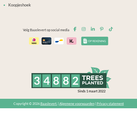
Koopjeshoek
Volg Baaslevert op social media
3
4
8
8
2
TREES
PLANTED
Sinds 1 maart 2022
Copyright © 2026
Baaslevert.
|
Algemene voorwaarden
|
Privacy statement