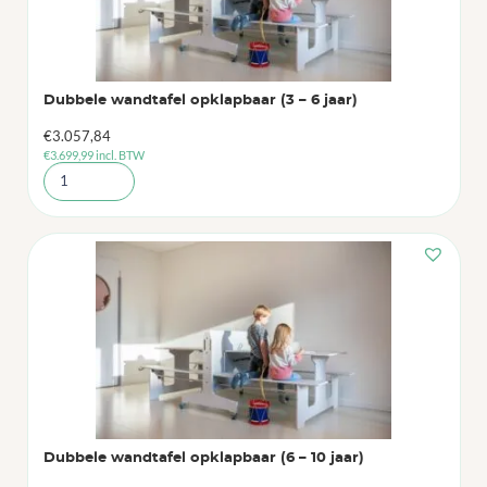
Dubbele wandtafel opklapbaar (3 – 6 jaar)
€
3.057,84
€
3.699,99
incl. BTW
Dubbele wandtafel opklapbaar (6 – 10 jaar)