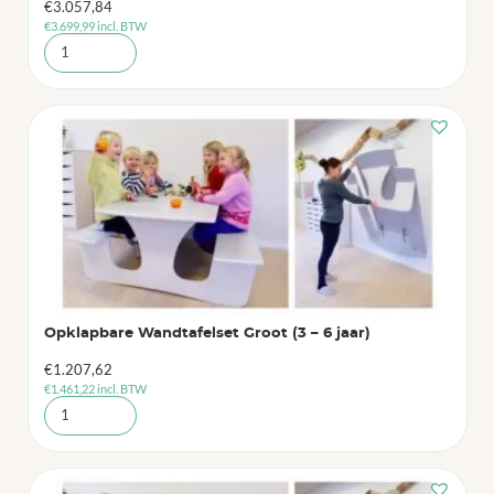
€
3.057,84
€
3.699,99
incl. BTW
Opklapbare Wandtafelset Groot (3 – 6 jaar)
€
1.207,62
€
1.461,22
incl. BTW