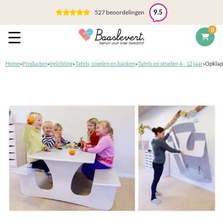
527 beoordelingen
9.5
0
Home
»
Producten
»
Inrichting
»
Tafels, stoelen en banken
»
Tafels en stoelen 4 - 12 jaar
»
Opklapb