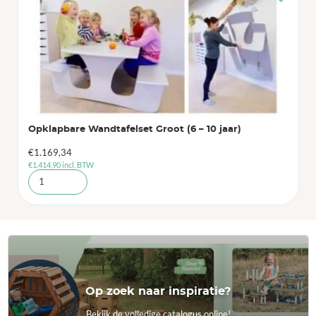
Opklapbare Wandtafelset Groot (6 – 10 jaar)
€
1.169,34
€
1.414,90
incl. BTW
Op zoek naar inspiratie?
Bekijk de volledige catalogus online!