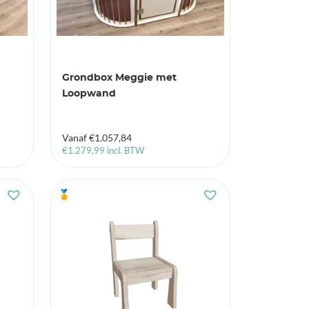
Grondbox Meggie met
Loopwand
Vanaf
€
1.057,84
€
1.279,99
incl. BTW
🏅