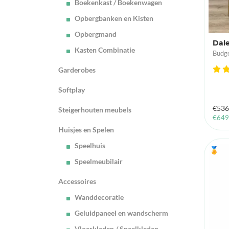
Boekenkast / Boekenwagen
Opbergbanken en Kisten
Opbergmand
Dale
Kasten Combinatie
Budge
Garderobes
Softplay
€
536
Steigerhouten meubels
€
649
Huisjes en Spelen
Speelhuis
🏅
Speelmeubilair
Accessoires
Wanddecoratie
Geluidpaneel en wandscherm
Vloerkleden / Speelkleden