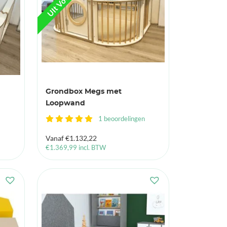
Grondbox Megs met
Loopwand
1 beoordelingen
Vanaf
€
1.132,22
€
1.369,99
incl. BTW