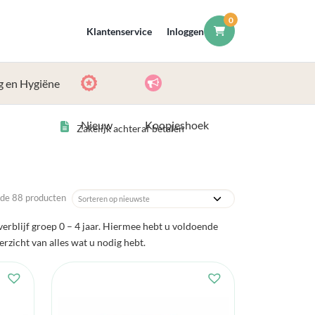
0
Klantenservice
Inloggen
g en Hygiëne
Nieuw
Koopjeshoek
Zakelijk achteraf betalen
de 88 producten
erblijf groep 0 – 4 jaar. Hiermee hebt u voldoende
erzicht van alles wat u nodig hebt.