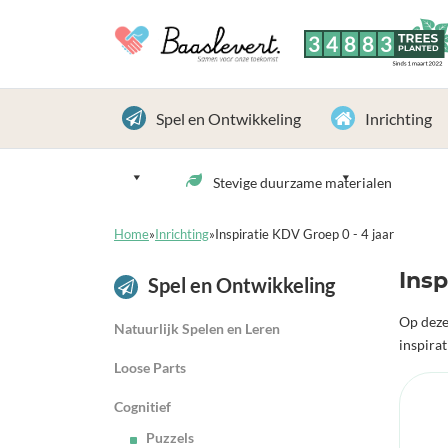
3
4
8
8
3
TREES
PLANTED
Sinds 1 maart 2022
Spel en Ontwikkeling
Inrichting
Stevige duurzame materialen
Home
»
Inrichting
»
Inspiratie KDV Groep 0 - 4 jaar
Insp
Spel en Ontwikkeling
Op deze
Natuurlijk Spelen en Leren
inspirat
Loose Parts
Cognitief
Puzzels