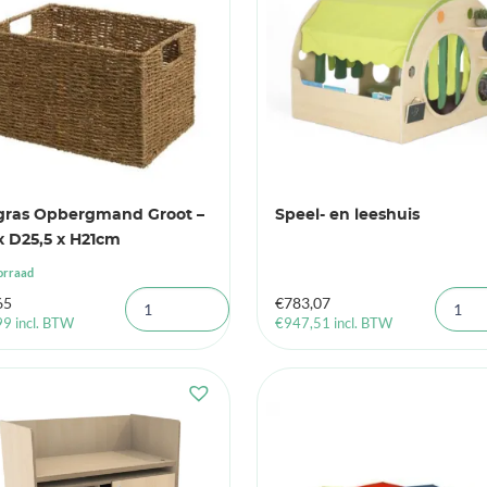
gras Opbergmand Groot –
Speel- en leeshuis
x D25,5 x H21cm
orraad
65
€
783,07
99
incl. BTW
€
947,51
incl. BTW