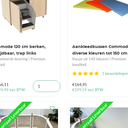
mode 120 cm berken,
Aankleedkussen Commod
ijdbaar, trap links
diverse kleuren tot 150 cm
teerde levering | Premium
Keuze uit 140 kleuren | Premium
teit
kwaliteit
1 beoordelinge
66,11
€
164,95
99,99
incl. BTW
€
199,59
incl. BTW
oorraad Leverbaar
UIt Voorraad Leverbaar