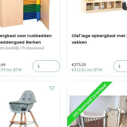
ergkast voor rustbedden
Olaf lage opbergkast met 
beddengoed Berken
vakken
tvriendelijk | Professioneel
,44
€
275,05
,99
incl. BTW
€
332,81
incl. BTW
UIt Voorraad Leverbaar