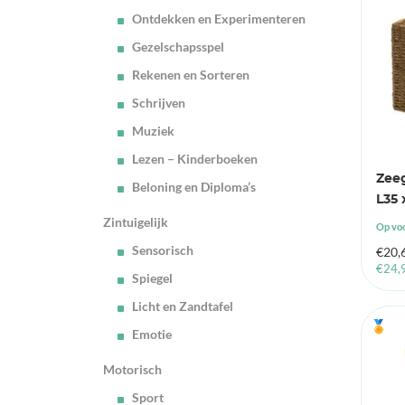
Ontdekken en Experimenteren
Gezelschapsspel
Rekenen en Sorteren
Schrijven
Muziek
Lezen – Kinderboeken
Zee
Beloning en Diploma’s
L35 
Zintuigelijk
Op vo
Sensorisch
€
20,
€
24,
Spiegel
Licht en Zandtafel
🏅
Emotie
Motorisch
Sport