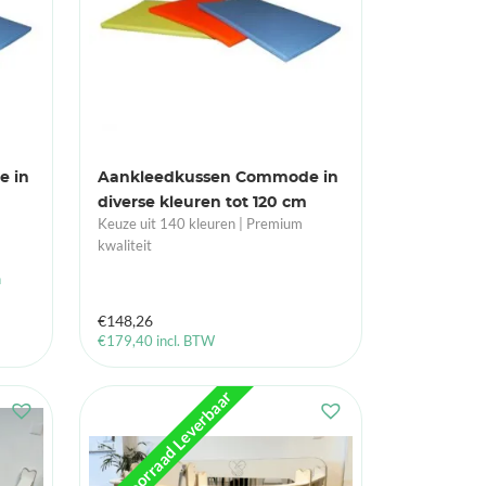
e in
Aankleedkussen Commode in
diverse kleuren tot 120 cm
Keuze uit 140 kleuren | Premium
kwaliteit
n
€
148,26
€
179,40
incl. BTW
UIt Voorraad Leverbaar