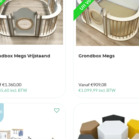
ndbox Megs Vrijstaand
Grondbox Megs
f
€
1.360,00
Vanaf
€
909,08
45,60
incl. BTW
€
1.099,99
incl. BTW
g