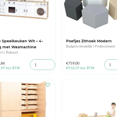
 Speelkeuken Wit – 4-
Poefjes Zithoek Modern
Budgetvriendelijk | Professioneel
ig met Wasmachine
n | Robuust
,86
€
759,00
,99
incl. BTW
€
918,39
incl. BTW