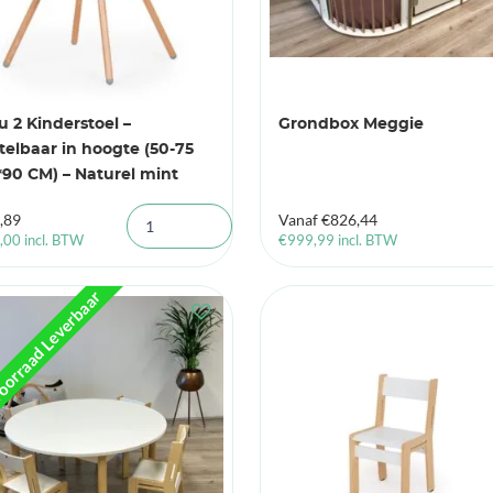
u 2 Kinderstoel –
Grondbox Meggie
telbaar in hoogte (50-75
90 CM) – Naturel mint
,89
Vanaf
€
826,44
,00
incl. BTW
€
999,99
incl. BTW
oorraad Leverbaar