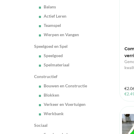
Balans
Actief Leren
Teamspel
Werpen en Vangen
Speelgoed en Spel
Com
Speelgoed
verr
Gemon
Spelmateriaal
kwali
Constructief
Bouwen en Constructie
€
2.0
€
2.4
Blokken
Verkeer en Voertuigen
UIt V
Werkbank
Sociaal