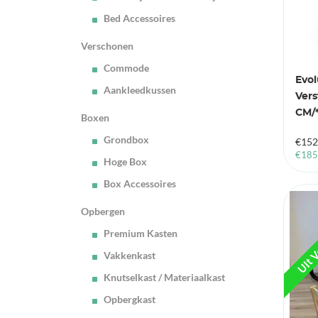
Bed Accessoires
Verschonen
Commode
Evol
Aankleedkussen
Vers
CM/*
Boxen
Grondbox
€
152
€
185
Hoge Box
Box Accessoires
UIt V
Opbergen
Premium Kasten
Vakkenkast
Knutselkast / Materiaalkast
Opbergkast