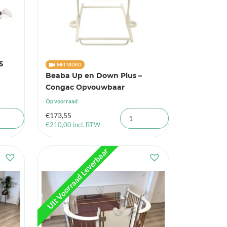
5
MET VIDEO
Beaba Up en Down Plus –
Congac Opvouwbaar
Op voorraad
€
173,55
€
210,00
incl. BTW
UIt Voorraad Leverbaar