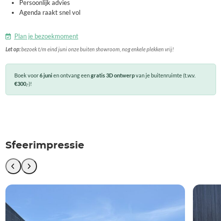
Persoonlijk advies
Agenda raakt snel vol
Plan je bezoekmoment
Let op:
bezoek t/m eind juni onze buiten showroom, nog enkele plekken vrij!
Boek voor
6 juni
en ontvang een
gratis 3D ontwerp
van je buitenruimte (t.w.v.
€300,-
)!
Sfeerimpressie