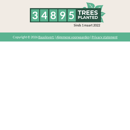
3
4
8
9
5
TREES
PLANTED
Sinds 1 maart 2022
Copyright © 2026
Baaslevert.
|
Algemene voorwaarden
|
Privacy statement