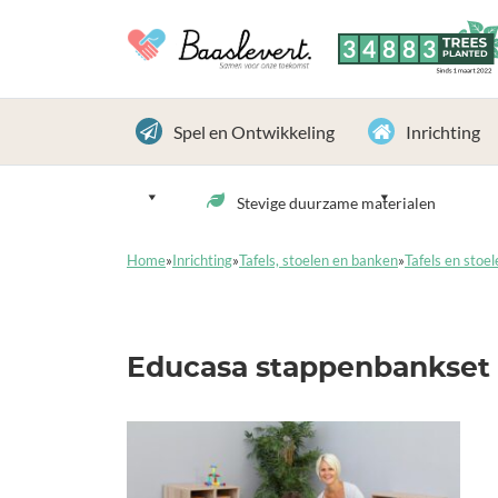
3
4
8
8
3
TREES
PLANTED
Sinds 1 maart 2022
Spel en Ontwikkeling
Inrichting
Stevige duurzame materialen
Home
»
Inrichting
»
Tafels, stoelen en banken
»
Tafels en stoel
Educasa stappenbankset 