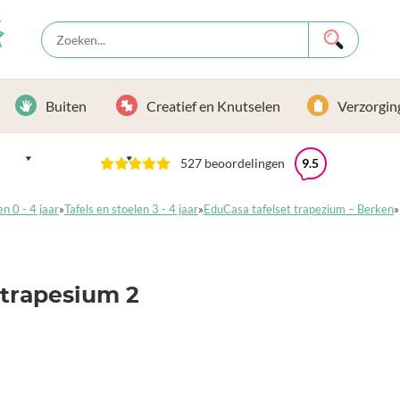
Buiten
Creatief en Knutselen
Verzorgin
527 beoordelingen
9.5
en 0 - 4 jaar
»
Tafels en stoelen 3 - 4 jaar
»
EduCasa tafelset trapezium – Berken
»
trapesium 2