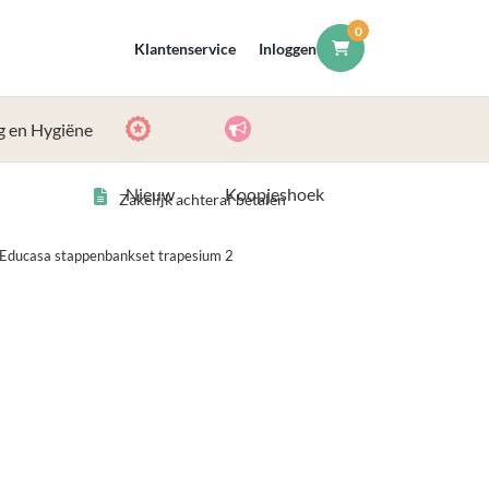
0
Klantenservice
Inloggen
g en Hygiëne
Nieuw
Koopjeshoek
Zakelijk achteraf betalen
Educasa stappenbankset trapesium 2