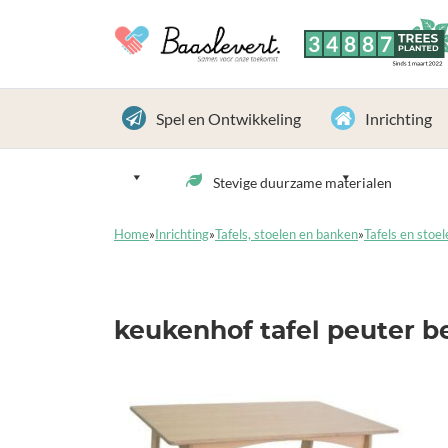
3
4
8
8
7
TREES
PLANTED
Sinds 1 maart 2022
Spel en Ontwikkeling
Inrichting
Stevige duurzame materialen
Home
»
Inrichting
»
Tafels, stoelen en banken
»
Tafels en stoel
keukenhof tafel peuter b