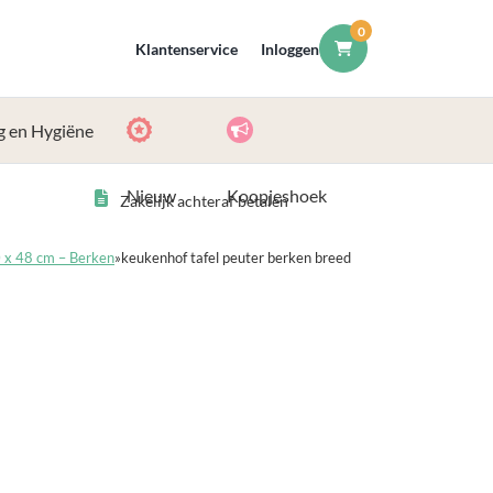
0
Klantenservice
Inloggen
g en Hygiëne
Nieuw
Koopjeshoek
Zakelijk achteraf betalen
0 x 48 cm – Berken
»
keukenhof tafel peuter berken breed