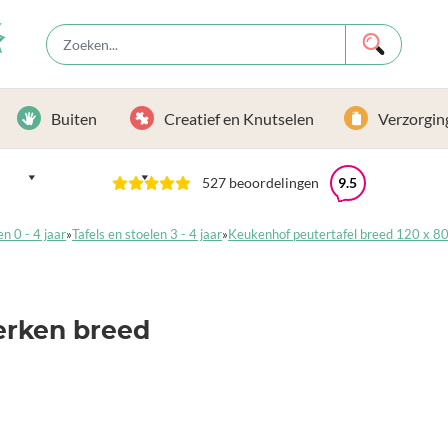
Buiten
Creatief en Knutselen
Verzorgin
527 beoordelingen
9.5
en 0 - 4 jaar
»
Tafels en stoelen 3 - 4 jaar
»
Keukenhof peutertafel breed 120 x 8
erken breed