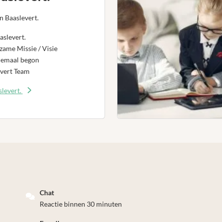
n Baaslevert.
aslevert.
ame Missie / Visie
lemaal begon
vert Team
levert.
Chat
Reactie binnen 30 minuten