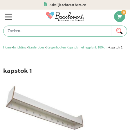
Zakelijk achteraf betalen
0
Home
»
Inrichting
»
Garderobes
»
Steigerhouten Kapstok met legplank 180 cm
»
kapstok 1
kapstok 1