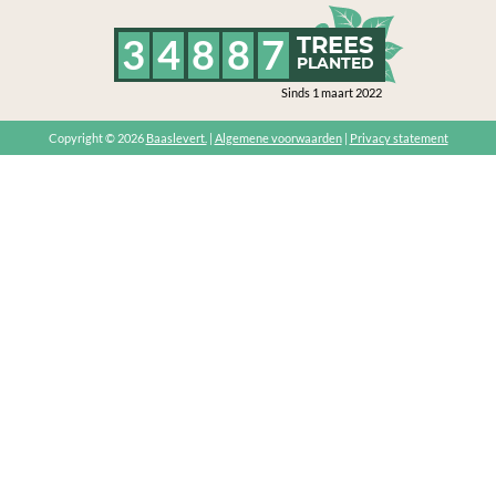
3
4
8
8
7
TREES
PLANTED
Sinds 1 maart 2022
Copyright © 2026
Baaslevert.
|
Algemene voorwaarden
|
Privacy statement