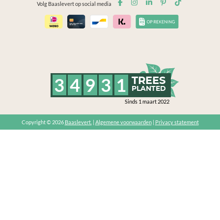
Volg Baaslevert op social media
3
4
9
3
1
TREES
PLANTED
Sinds 1 maart 2022
Copyright © 2026
Baaslevert.
|
Algemene voorwaarden
|
Privacy statement