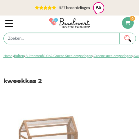
527 beoordelingen
9.5
0
Home
»
Buiten
»
Buitenmeubilair & Groene Speelomgevingen
»
Groene speelomgevingen
»
Kwe
kweekkas 2