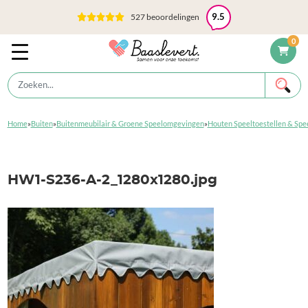
527 beoordelingen
9.5
0
Home
»
Buiten
»
Buitenmeubilair & Groene Speelomgevingen
»
Houten Speeltoestellen & Spe
HW1-S236-A-2_1280x1280.jpg