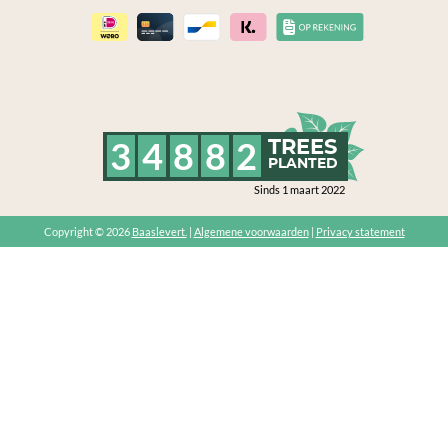
3
4
8
8
2
TREES
PLANTED
Sinds 1 maart 2022
Copyright © 2026
Baaslevert.
|
Algemene voorwaarden
|
Privacy statement