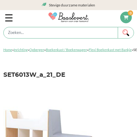
Stevige duurzame materialen
0
Home
»
Inrichting
»
Opbergen
»
Boekenkast / Boekenwagen
»
Flexi Boekenkast met Bankje
»
SE
SET6013W_a_21_DE