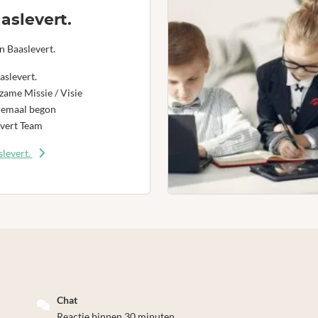
aslevert.
n Baaslevert.
aslevert.
ame Missie / Visie
lemaal begon
vert Team
levert.
Chat
Reactie binnen 30 minuten