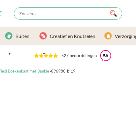
Buiten
Creatief en Knutselen
Verzorgin
527 beoordelingen
9.5
Flexi Boekenkast met Bankje
»
096980_b_19