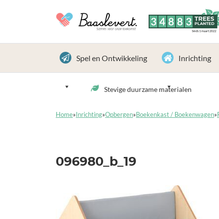
3
4
8
8
3
TREES
PLANTED
Sinds 1 maart 2022
Spel en Ontwikkeling
Inrichting
Stevige duurzame materialen
Home
»
Inrichting
»
Opbergen
»
Boekenkast / Boekenwagen
»
096980_b_19