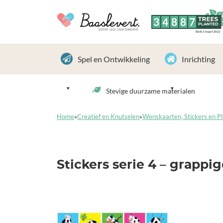
3
4
8
8
7
TREES
PLANTED
Sinds 1 maart 2022
Spel en Ontwikkeling
Inrichting
Stevige duurzame materialen
Home
»
Creatief en Knutselen
»
Wenskaarten, Stickers en Pl
Stickers serie 4 – grappig