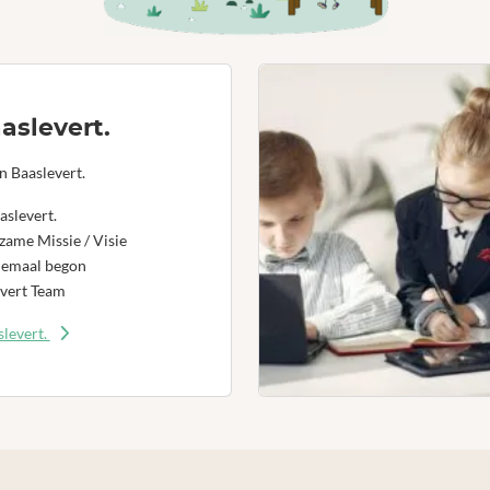
aslevert.
n Baaslevert.
aslevert.
ame Missie / Visie
lemaal begon
vert Team
levert.