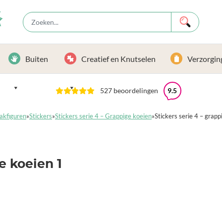
Buiten
Creatief en Knutselen
Verzorgin
527 beoordelingen
9.5
akfiguren
»
Stickers
»
Stickers serie 4 – Grappige koeien
»
Stickers serie 4 – grapp
e koeien 1