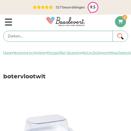
527 beoordelingen
9.5
0
Home
»
Verzorging en Hygiëne
»
(Persoonlijke) Verzorging
»
Eet en Drinkgerei
»
Mepal botervlo
botervlootwit