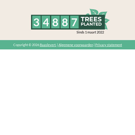
3
4
8
8
7
TREES
PLANTED
Sinds 1 maart 2022
Copyright © 2026
Baaslevert.
|
Algemene voorwaarden
|
Privacy statement