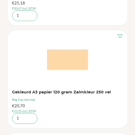
€
25,18
€
30,47
incl. BTW
Gekleurd A3 papier 120 gram Zalmkleur 250 vel
Nog 3 op voorraad.
€
20,70
€
25,05
incl. BTW