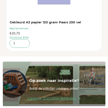
Gekleurd A3 papier 120 gram Paars 250 vel
Nog 2 op voorraad.
€
20,70
€
25,05
incl. BTW
Op zoek naar inspiratie?
Bekijk de volledige catalogus online!
Catalogus 2025/2026: Bekijk hier!