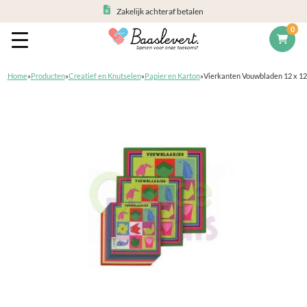
Zakelijk achteraf betalen
0
Home
»
Producten
»
Creatief en Knutselen
»
Papier en Karton
»
Vierkanten Vouwbladen 12 x 12 