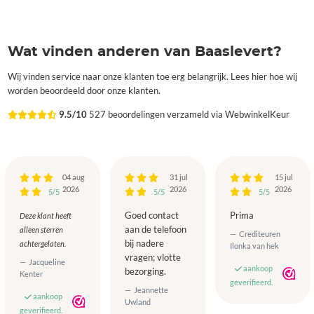
Wat vinden anderen van Baaslevert?
Wij vinden service naar onze klanten toe erg belangrijk. Lees hier hoe wij
worden beoordeeld door onze klanten.
9.5/10
527 beoordelingen verzameld via WebwinkelKeur
04 aug
31 jul
15 jul
2026
2026
2026
5/5
5/5
5/5
Goed contact
Prima
Deze klant heeft
aan de telefoon
alleen sterren
Crediteuren
bij nadere
achtergelaten.
Ilonka van hek
vragen; vlotte
Jacqueline
aankoop
bezorging.
Kenter
geverifieerd.
Jeannette
aankoop
Uwland
geverifieerd.