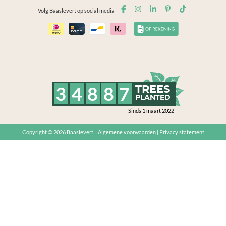
Volg Baaslevert op social media
3
4
8
8
7
TREES
PLANTED
Sinds 1 maart 2022
Copyright © 2026
Baaslevert.
|
Algemene voorwaarden
|
Privacy statement