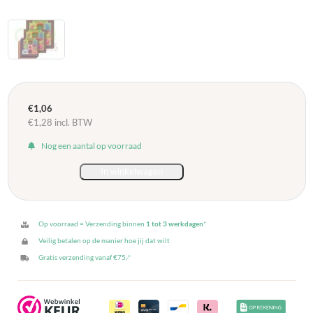
€
1,06
€
1,28
incl. BTW
Nog een aantal op voorraad
In winkelwagen
Vierkanten
Vouwbladen
12
x
Op voorraad = Verzending binnen
1 tot 3 werkdagen
*
12
Veilig betalen op de manier hoe jij dat wilt
cm
Gratis verzending vanaf €75,-*
-
90
blaadjes
5