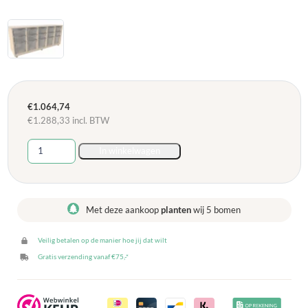
€
1.064,74
€
1.288,33
incl. BTW
Verrijdbare
In winkelwagen
lage
kast
met
bakken
Met deze aankoop
planten
wij 5 bomen
-
Berken
Veilig betalen op de manier hoe jij dat wilt
aantal
Gratis verzending vanaf €75,-*