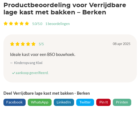
Productbeoordeling voor Verrijdbare
lage kast met bakken – Berken
5.0/5.0
1 beoordelingen
08 apr 2025
5/5
Ideale kast voor een BSO bouwhoek.
Kinderopvang Kiwi
aankoop geverifieerd.
Deel Verrijdbare lage kast met bakken - Berken
Facebook
WhatsApp
LinkedIn
Twitter
Pin It
Printen