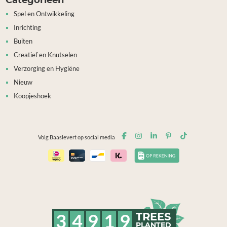
Categorieën
Spel en Ontwikkeling
Inrichting
Buiten
Creatief en Knutselen
Verzorging en Hygiëne
Nieuw
Koopjeshoek
Volg Baaslevert op social media
3
4
9
1
9
TREES
PLANTED