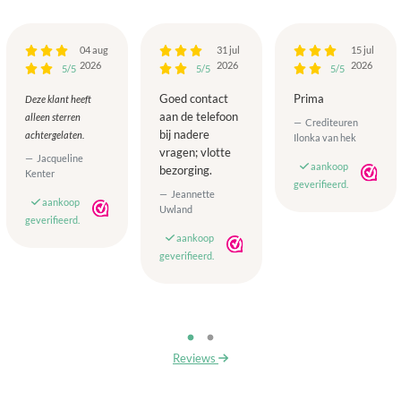
04 aug
31 jul
15 jul
2026
2026
2026
5/5
5/5
5/5
Goed contact
Prima
Deze klant heeft
aan de telefoon
alleen sterren
Crediteuren
bij nadere
achtergelaten.
Ilonka van hek
vragen; vlotte
Jacqueline
aankoop
bezorging.
Kenter
geverifieerd.
Jeannette
aankoop
Uwland
geverifieerd.
aankoop
geverifieerd.
Reviews