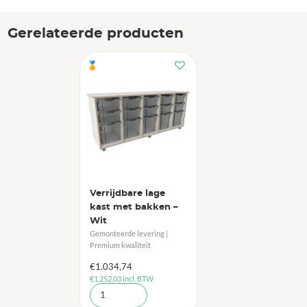
Gerelateerde producten
🏅
Verrijdbare lage
kast met bakken –
Wit
Gemonteerde levering |
Premium kwaliteit
€
1.034,74
€
1.252,03
incl. BTW