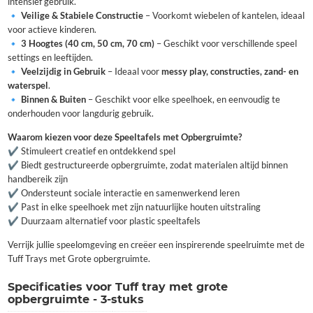
intensief gebruik.
🔹
Veilige & Stabiele Constructie
– Voorkomt wiebelen of kantelen, ideaal
voor actieve kinderen.
🔹
3 Hoogtes (40 cm, 50 cm, 70 cm)
– Geschikt voor verschillende speel
settings en leeftijden.
🔹
Veelzijdig in Gebruik
– Ideaal voor
messy play, constructies, zand- en
waterspel
.
🔹
Binnen & Buiten
– Geschikt voor elke speelhoek, en eenvoudig te
onderhouden voor langdurig gebruik.
Waarom kiezen voor deze Speeltafels met Opbergruimte?
✔ Stimuleert creatief en ontdekkend spel
✔ Biedt gestructureerde opbergruimte, zodat materialen altijd binnen
handbereik zijn
✔ Ondersteunt sociale interactie en samenwerkend leren
✔ Past in elke speelhoek met zijn natuurlijke houten uitstraling
✔ Duurzaam alternatief voor plastic speeltafels
Verrijk jullie speelomgeving en creëer een inspirerende speelruimte met de
Tuff Trays met Grote opbergruimte.
Specificaties voor Tuff tray met grote
opbergruimte - 3-stuks