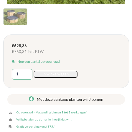
€
628,36
€
760,31
incl. BTW
Nog een aantal op voorraad
Tuff
In winkelwagen
tray
met
grote
opbergruimte
Met deze aankoop
planten
wij 3 bomen
-
3-
Op voorraad = Verzending binnen
1 tot 3 werkdagen
*
stuks
aantal
Veilig betalen op de manier hoe jij dat wilt
Gratis verzending vanaf €75,-*