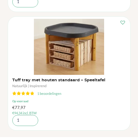
Tuff tray met houten standaard – Speeltafel
Natuurlijk | Inspirerend
1 beoordelingen
Op voorraad
€
77,97
€
94,34
incl. BTW