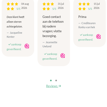
04 aug
31 jul
15 jul
2026
2026
2026
5/5
5/5
5/5
Goed contact
Prima
Deze klant heeft
aan de telefoon
alleen sterren
Crediteuren
bij nadere
achtergelaten.
Ilonka van hek
vragen; vlotte
Jacqueline
aankoop
bezorging.
Kenter
geverifieerd.
Jeannette
aankoop
Uwland
geverifieerd.
aankoop
geverifieerd.
Reviews