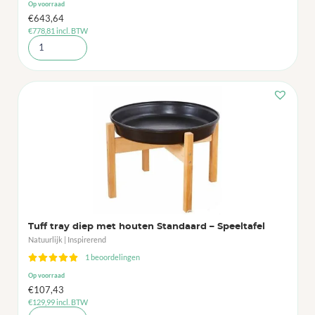
Op voorraad
€
643,64
€
778,81
incl. BTW
Tuff tray diep met houten Standaard – Speeltafel
Natuurlijk | Inspirerend
1 beoordelingen
Op voorraad
€
107,43
€
129,99
incl. BTW