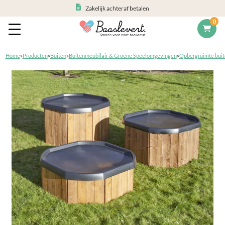
Zakelijk achteraf betalen
0
Home
»
Producten
»
Buiten
»
Buitenmeubilair & Groene Speelomgevingen
»
Opbergruimte buit