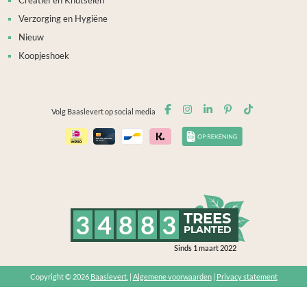
Creatief en Knutselen
Verzorging en Hygiëne
Nieuw
Koopjeshoek
Volg Baaslevert op social media
3
4
8
8
3
TREES
PLANTED
Sinds 1 maart 2022
Copyright © 2026
Baaslevert.
|
Algemene voorwaarden
|
Privacy statement