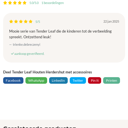
5.0/5.0
1 beoordelingen
22 jan 2025
5/5
Mooie serie van Tender Leaf die de kinderen tot de verbeelding
spreekt. Ontzettend leuk!
trienke.debreczenyi
aankoop geverifieerd.
Deel Tender Leaf Houten Herdershut met accessoires
Facebook
WhatsApp
LinkedIn
Twitter
Pin It
Printen