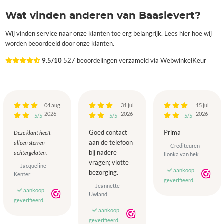
Wat vinden anderen van Baaslevert?
Wij vinden service naar onze klanten toe erg belangrijk. Lees hier hoe wij
worden beoordeeld door onze klanten.
9.5/10
527 beoordelingen verzameld via WebwinkelKeur
04 aug
31 jul
15 jul
2026
2026
2026
5/5
5/5
5/5
Goed contact
Prima
Deze klant heeft
aan de telefoon
alleen sterren
Crediteuren
bij nadere
achtergelaten.
Ilonka van hek
vragen; vlotte
Jacqueline
aankoop
bezorging.
Kenter
geverifieerd.
Jeannette
aankoop
Uwland
geverifieerd.
aankoop
geverifieerd.