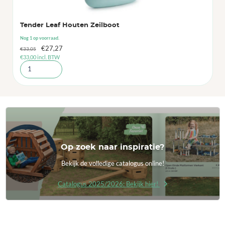
Tender Leaf Houten Zeilboot
Nog 1 op voorraad.
Oorspronkelijke
Huidige
€
27,27
€
33,05
€
33,00
incl. BTW
prijs
prijs
was:
is:
€33,05.
€27,27.
Op zoek naar inspiratie?
Bekijk de volledige catalogus online!
Catalogus 2025/2026: Bekijk hier!