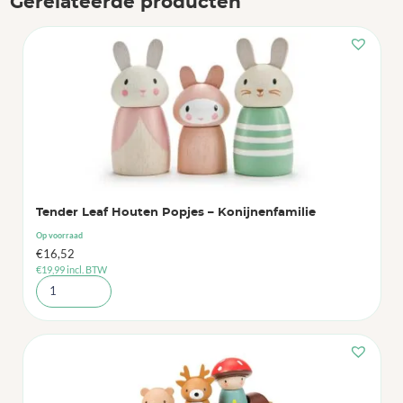
Gerelateerde producten
Tender Leaf Houten Popjes – Konijnenfamilie
Op voorraad
€
16,52
€
19,99
incl. BTW