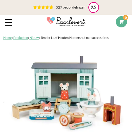
527 beoordelingen
9.5
0
Home
»
Producten
»
Nieuw.
»
Tender Leaf Houten Herdershut met accessoires