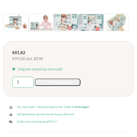
€
81,82
€
99,00
incl. BTW
Nog een aantal op voorraad
Tender
In winkelwagen
Leaf
Houten
Herdershut
met
Op voorraad = Verzending binnen
1 tot 3 werkdagen
*
accessoires
Veilig betalen op de manier hoe jij dat wilt
aantal
Gratis verzending vanaf €75,-*