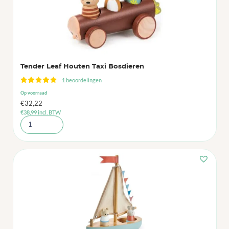
Tender Leaf Houten Taxi Bosdieren
1 beoordelingen
Op voorraad
€
32,22
€
38,99
incl. BTW