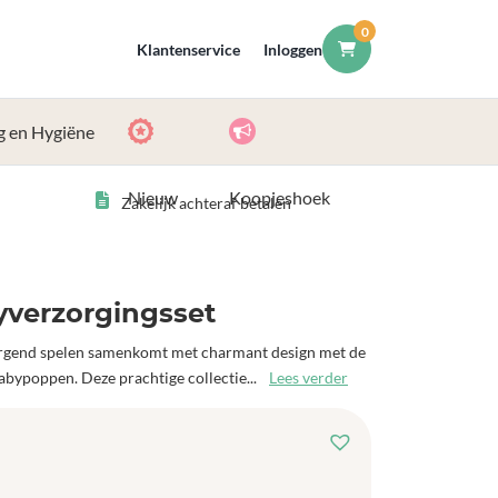
0
Klantenservice
Inloggen
g en Hygiëne
Nieuw
Koopjeshoek
Zakelijk achteraf betalen
yverzorgingsset
rgend spelen samenkomt met charmant design met de
abypoppen. Deze prachtige collectie...
Lees verder