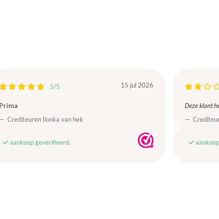
15 jul 2026
5/5
Prima
Deze klant he
Crediteuren Ilonka van hek
Crediteur
aankoop geverifieerd.
aankoop 