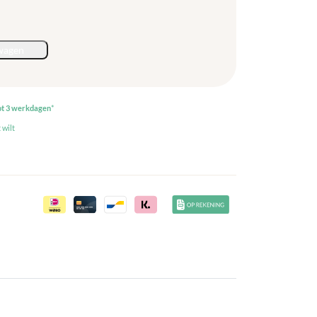
wagen
ot 3 werkdagen
*
 wilt