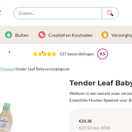
Buiten
Creatief en Knutselen
Verzorgin
527 beoordelingen
9.5
- Poppen
»
Tender Leaf Babyverzorgingsset
Tender Leaf Bab
Welkom in een wereld waar verzo
Essentiële Houten Speelset voor B
€
24,38
€
29,50
incl. BTW