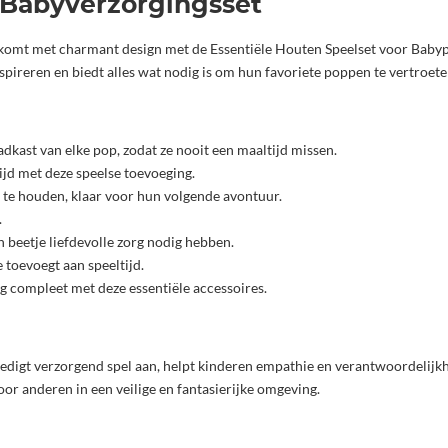
 Babyverzorgingsset
mt met charmant design met de Essentiële Houten Speelset voor Babypop
pireren en biedt alles wat nodig is om hun favoriete poppen te vertroete
kast van elke pop, zodat ze nooit een maaltijd missen.
ijd met deze speelse toevoeging.
te houden, klaar voor hun volgende avontuur.
.
beetje liefdevolle zorg nodig hebben.
e toevoegt aan speeltijd.
 compleet met deze essentiële accessoires.
edigt verzorgend spel aan, helpt kinderen empathie en verantwoordelijkh
oor anderen in een veilige en fantasierijke omgeving.