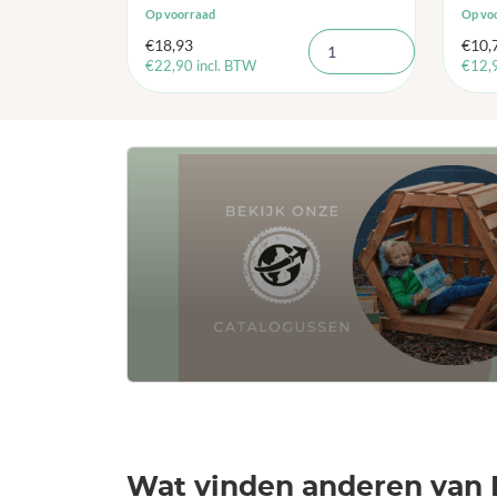
Op voorraad
Op vo
€
18,93
€
10,
€
22,90
incl. BTW
€
12,
Wat vinden anderen van 