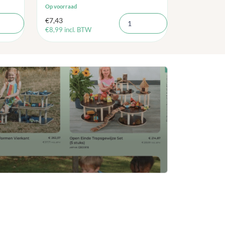
Op voorraad
€
7,43
€
8,99
incl. BTW