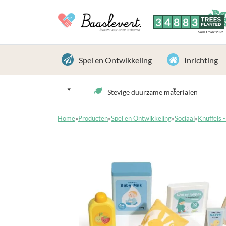
3
4
8
8
3
TREES
PLANTED
Sinds 1 maart 2022
Spel en Ontwikkeling
Inrichting
Stevige duurzame materialen
Home
»
Producten
»
Spel en Ontwikkeling
»
Sociaal
»
Knuffels 