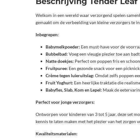
Beschrijving Tender Leaf
Welkom in een wereld waar verzorgend spelen samenko
gemaakt om de verbeelding van kleine verzorgers te ins
Inbegrepen:
Babymelkpoeder:
Een must-have voor de voorraad
Bubbelbad:
Voeg een vleugje plezier toe aan badt
Natte doekjes:
Perfect om poppen fris en schoon 
Fruitpuree:
Een gezonde snack voor een picknick
Crème tegen luieruitslag:
Omdat zelfs poppen een 
Fruit Yoghurt:
Een heerlijke traktatie die realism
Babyfles, Slab, Kom en Lepel:
Maak de eetervaring
Perfect voor jonge verzorgers:
Ontworpen voor kinderen van 3 tot 5 jaar, deze set mo
kennis te laten maken met het plezier van het zorgen v
Kwaliteitsmaterialen: