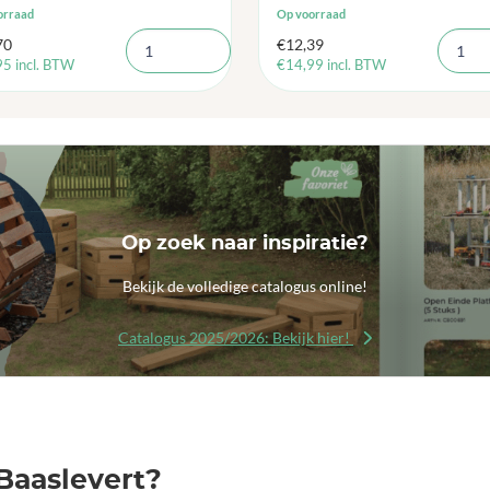
orraad
Op voorraad
70
€
12,39
95
incl. BTW
€
14,99
incl. BTW
Op zoek naar inspiratie?
Bekijk de volledige catalogus online!
Catalogus 2025/2026: Bekijk hier!
Baaslevert?