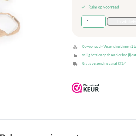
Ruim op voorraad
Tender
In winkel
Leaf
Babyverzorgingsset
aantal
Op voorraad = Verzending binnen
1 t
Veilig betalen op de manier hoe jij dat
Gratis verzending vanaf €75,-*