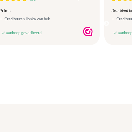
Prima
Deze klant he
Crediteuren Ilonka van hek
Crediteur
aankoop geverifieerd.
aankoop 