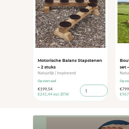
Motorische Balans Stapstenen
Bou
– 2 stuks
set 
Natuurlijk | Inspirerend
Natuu
Op voorraad
Op vo
€
199,54
€
799
€
241,44
incl. BTW
€
967