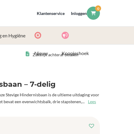
0
Klantenservice
Inloggen
g en Hygiëne
Nieuw
Koopjeshoek
Zakelijk achteraf betalen
sbaan – 7-delig
nze Stevige Hindernisbaan is de ultieme uitdaging voor
et bevat een evenwichtsbalk, drie stapstenen,...
Lees