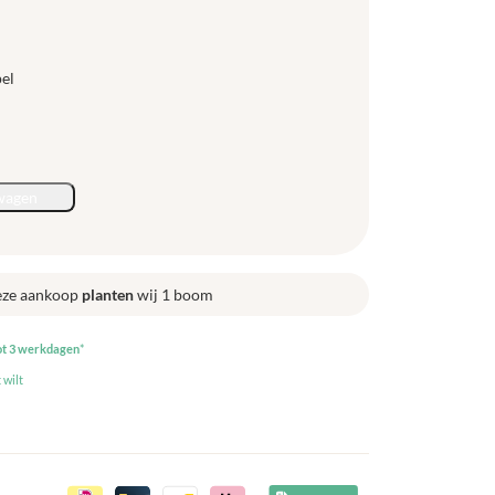
pel
wagen
eze aankoop
planten
wij 1 boom
ot 3 werkdagen
*
 wilt