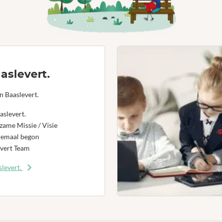
aslevert.
n Baaslevert.
aslevert.
ame Missie / Visie
lemaal begon
vert Team
levert.