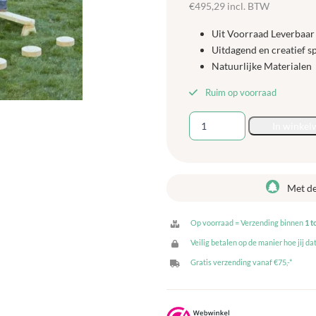
€
495,29
incl. BTW
Uit Voorraad Leverbaar
Uitdagend en creatief s
Natuurlijke Materialen
Ruim op voorraad
Stevige
In winkel
Hindernisbaan
-
7-
delig
Met d
aantal
Op voorraad = Verzending binnen
1 t
Veilig betalen op de manier hoe jij dat
Gratis verzending vanaf €75,-*