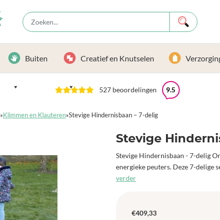
Buiten
Creatief en Knutselen
Verzorgin
527 beoordelingen
9.5
»
Klimmen en Klauteren
»
Stevige Hindernisbaan – 7-delig
Stevige Hinderni
Stevige Hindernisbaan - 7-delig O
energieke peuters. Deze 7-delige s
verder
€
409,33