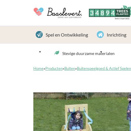
3
4
8
9
4
TREES
PLANTED
Sinds 1 maart 2022
Spel en Ontwikkeling
Inrichting
Stevige duurzame materialen
Home
»
Producten
»
Buiten
»
Buitenspeelgoed & Actief Spelen