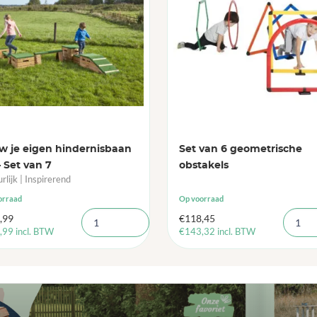
w je eigen hindernisbaan
Set van 6 geometrische
– Set van 7
obstakels
rlijk | Inspirerend
orraad
Op voorraad
,99
€
118,45
,99
incl. BTW
€
143,32
incl. BTW