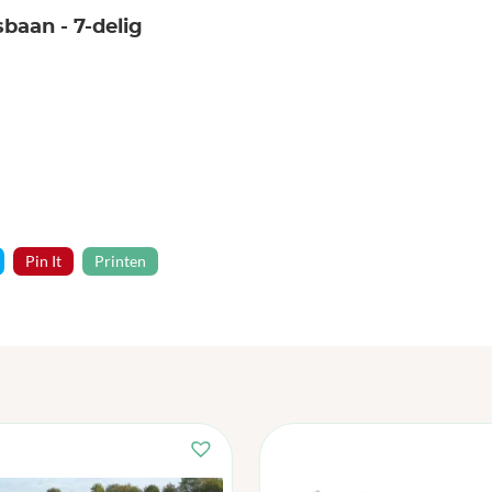
sbaan - 7-delig
Pin It
Printen