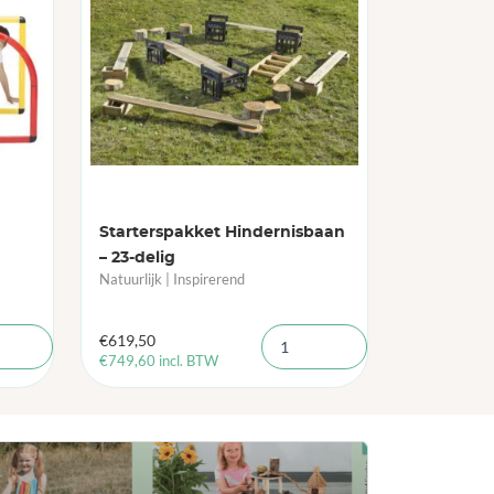
Starterspakket Hindernisbaan
– 23-delig
Natuurlijk | Inspirerend
€
619,50
€
749,60
incl. BTW