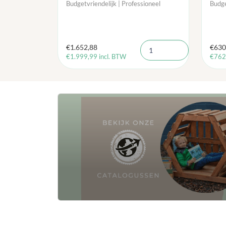
Budgetvriendelijk | Professioneel
Budge
€
1.652,88
€
630
€
1.999,99
incl. BTW
€
762