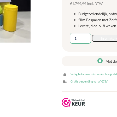
€
1.799,99
incl. BTW
Budgetvriendelijk, ont
Slim Besparen met Zel
Levertijd ca. 6–8 weken
Softplay
In winkel
Bergbeklimset
XXL
-
33
Met de
onderdelen
aantal
Veilig betalen op de manier hoe jij dat
Gratis verzending vanaf €75,-*