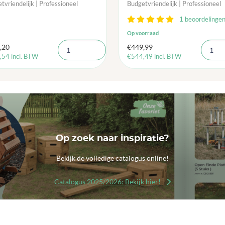
tvriendelijk | Professioneel
Budgetvriendelijk | Professioneel
1 beoordelinge
Op voorraad
,20
€
449,99
,54
incl. BTW
€
544,49
incl. BTW
Op zoek naar inspiratie?
Bekijk de volledige catalogus online!
Catalogus 2025/2026: Bekijk hier!