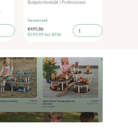
Budgetvriendelijk | Professioneel
n
Op voorraad
€
495,86
€
599,99
incl. BTW