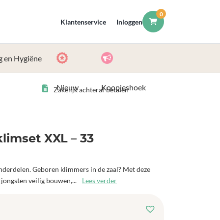
0
Klantenservice
Inloggen
g en Hygiëne
Nieuw
Koopjeshoek
Zakelijk achteraf betalen
limset XXL – 33
nderdelen. Geboren klimmers in de zaal? Met deze
rjongsten veilig bouwen,...
Lees verder