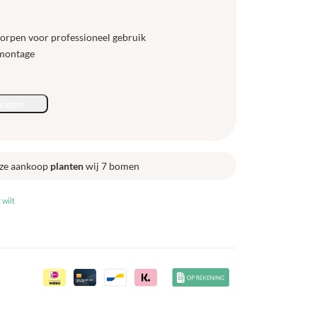
worpen voor professioneel gebruik
fmontage
wagen
ze aankoop
planten
wij 7 bomen
 wilt