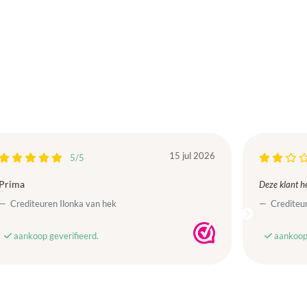
15 jul 2026
5/5
Prima
Deze klant he
Crediteuren Ilonka van hek
Crediteur
aankoop geverifieerd.
aankoop 