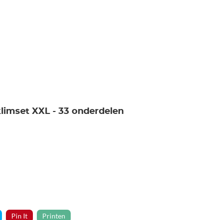
klimset XXL - 33 onderdelen
Pin It
Printen