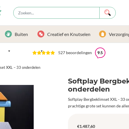
Buiten
Creatief en Knutselen
Verzorgin
527 beoordelingen
9.5
mset XXL – 33 onderdelen
Softplay Bergbek
onderdelen
Softplay Bergbeklimset XXL - 33 o
prachtige grote set kunnen de alle
€
1.487,60