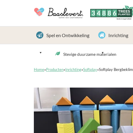
3
4
8
8
6
TREES
PLANTED
Sinds 1 maart 2022
Spel en Ontwikkeling
Inrichting
Stevige duurzame materialen
Home
»
Producten
»
Inrichting
»
Softplay
»
Softplay Bergbekli