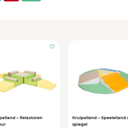
peiland – Relaxtoren
Kruipeiland – Speeleiland
uur
spiegel