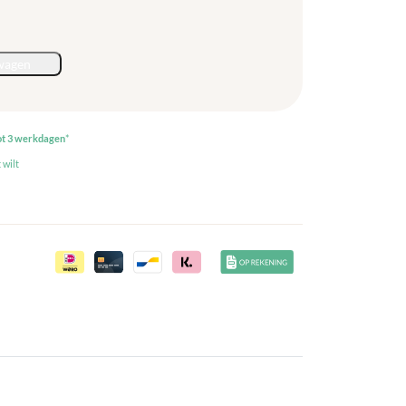
wagen
ot 3 werkdagen
*
 wilt