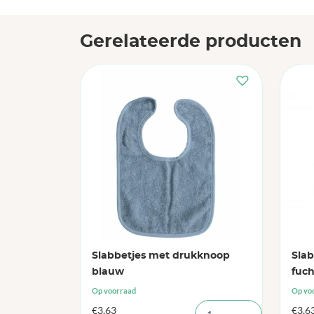
Gerelateerde producten
Slabbetjes met drukknoop
Sla
blauw
fuch
Op voorraad
Op vo
€
3,63
€
3,6