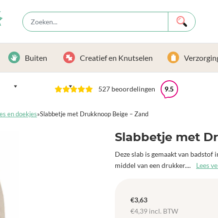
Buiten
Creatief en Knutselen
Verzorgin
527 beoordelingen
9.5
es en doekjes
»
Slabbetje met Drukknoop Beige – Zand
Slabbetje met D
Deze slab is gemaakt van badstof in
middel van een drukker....
Lees v
€
3,63
€
4,39
incl. BTW