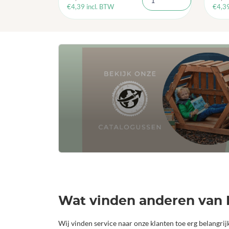
€
4,39
incl. BTW
€
4,3
Wat vinden anderen van 
Wij vinden service naar onze klanten toe erg belangri