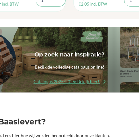
9
incl. BTW
€
2,05
incl. BTW
Op zoek naar inspiratie?
Bekijk de volledige catalogus online!
Catalogus 2025/2026: Bekijk hier!
Baaslevert?
jk. Lees hier hoe wij worden beoordeeld door onze klanten.