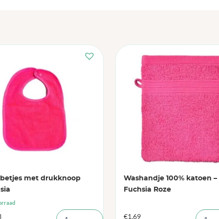
bbetjes met drukknoop
Washandje 100% katoen –
sia
Fuchsia Roze
orraad
3
€
1,69