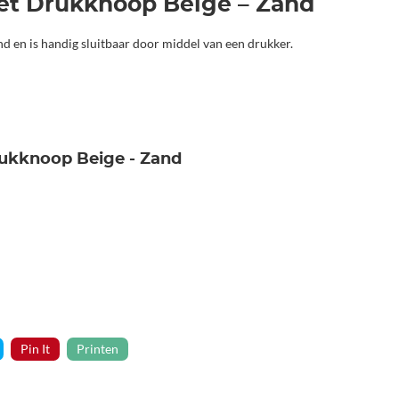
met Drukknoop Beige – Zand
and en is handig sluitbaar door middel van een drukker.
rukknoop Beige - Zand
Pin It
Printen