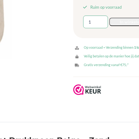
Ruim op voorraad
Slabbetje
In winkel
met
Drukknoop
Beige
-
Op voorraad = Verzending binnen
1 t
Zand
Veilig betalen op de manier hoe jij dat
aantal
Gratis verzending vanaf €75,-*