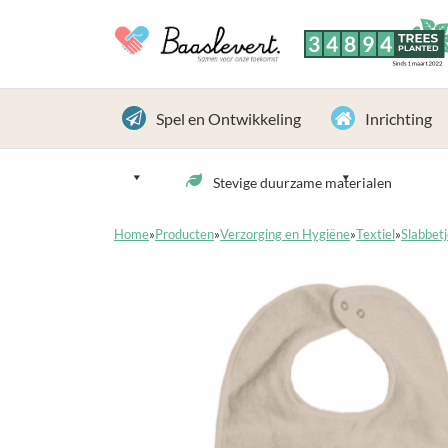
3
4
8
9
4
TREES
PLANTED
Sinds 1 maart 2022
Spel en Ontwikkeling
Inrichting
Stevige duurzame materialen
Home
»
Producten
»
Verzorging en Hygiëne
»
Textiel
»
Slabbetj