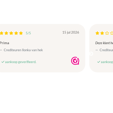
15 jul 2026
5/5
Prima
Deze klant he
Crediteuren Ilonka van hek
Crediteur
aankoop geverifieerd.
aankoop 