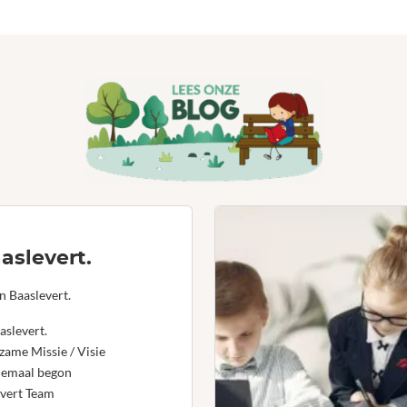
aslevert.
n Baaslevert.
aslevert.
ame Missie / Visie
lemaal begon
vert Team