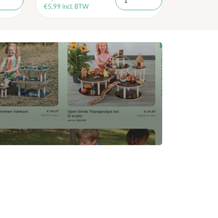
€
5,99
incl. BTW