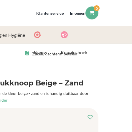
0
Klantenservice
Inloggen
g en Hygiëne
Nieuw
Koopjeshoek
Zakelijk achteraf betalen
rukknoop Beige – Zand
 de kleur beige - zand en is handig sluitbaar door
erder