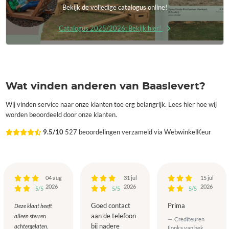
Bekijk de volledige catalogus online!
Catalogus 2025/2026: Bekijk hier!
Wat vinden anderen van Baaslevert?
Wij vinden service naar onze klanten toe erg belangrijk. Lees hier hoe wij
worden beoordeeld door onze klanten.
9.5/10
527 beoordelingen verzameld via WebwinkelKeur
04 aug
31 jul
15 jul
2026
2026
2026
5/5
5/5
5/5
Goed contact
Prima
Deze klant heeft
aan de telefoon
alleen sterren
Crediteuren
bij nadere
achtergelaten.
Ilonka van hek