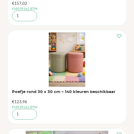
€
157,02
€
189,99
incl. BTW
Poefje rond 30 x 30 cm – 140 kleuren beschikbaar
€
123,96
€
149,99
incl. BTW