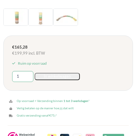
€
165,28
€
199,99
incl. BTW
Ruim op voorraad
Set
In winkelwagen
van
12
ronde
zitkussens
Op voorraad = Verzending binnen
1 tot 3 werkdagen
*
-
Veilig betalen op de manier hoe jij dat wilt
Nature
Gratis verzending vanaf €75,-*
aantal