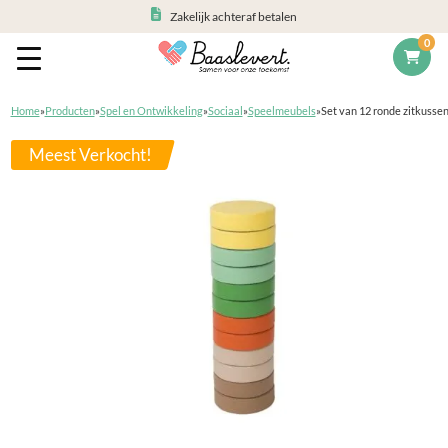
Zakelijk achteraf betalen
0
Home
»
Producten
»
Spel en Ontwikkeling
»
Sociaal
»
Speelmeubels
»
Set van 12 ronde zitkusse
Meest Verkocht!