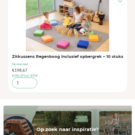
Zitkussens Regenboog Inclusief opbergrek – 10 stuks
Op voorraad
€
198,67
€
240,39
incl. BTW
Op zoek naar inspiratie?