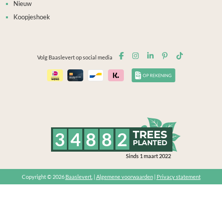
Nieuw
Koopjeshoek
Volg Baaslevert op social media
3
4
8
8
2
TREES
PLANTED
Sinds 1 maart 2022
Copyright © 2026
Baaslevert.
|
Algemene voorwaarden
|
Privacy statement