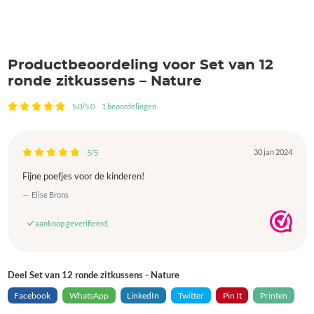
Productbeoordeling voor Set van 12
ronde zitkussens – Nature
5.0/5.0
1 beoordelingen
30 jan 2024
5/5
Fijne poefjes voor de kinderen!
Elise Brons
aankoop geverifieerd.
Deel Set van 12 ronde zitkussens - Nature
Facebook
WhatsApp
LinkedIn
Twitter
Pin It
Printen