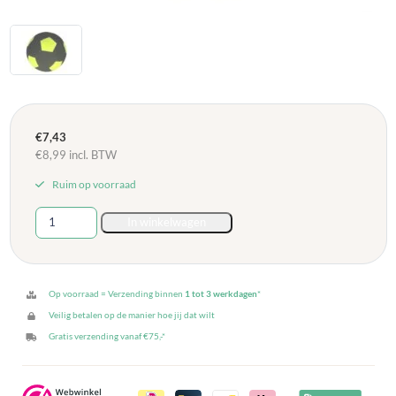
€
7,43
€
8,99
incl. BTW
Ruim op voorraad
Rubberen
In winkelwagen
Voetbal
maat
5
(Geel)
Op voorraad = Verzending binnen
1 tot 3 werkdagen
*
aantal
Veilig betalen op de manier hoe jij dat wilt
Gratis verzending vanaf €75,-*