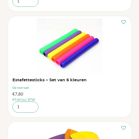
Estafettesticks – Set van 6 kleuren
Op voorraad
€
7,80
€
9,44
incl. BTW