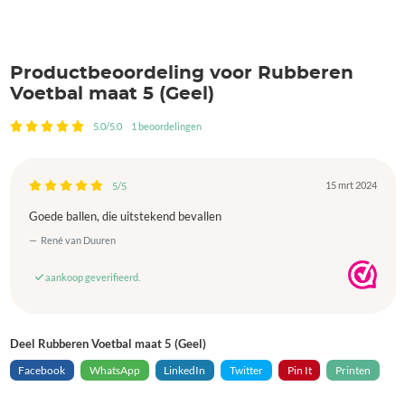
Productbeoordeling voor Rubberen
Voetbal maat 5 (Geel)
5.0/5.0
1 beoordelingen
15 mrt 2024
5/5
Goede ballen, die uitstekend bevallen
René van Duuren
aankoop geverifieerd.
Deel Rubberen Voetbal maat 5 (Geel)
Facebook
WhatsApp
LinkedIn
Twitter
Pin It
Printen