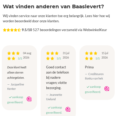
Wat vinden anderen van Baaslevert?
Wij vinden service naar onze klanten toe erg belangrijk. Lees hier hoe wij
worden beoordeeld door onze klanten.
9.5/10
527 beoordelingen verzameld via WebwinkelKeur
04 aug
31 jul
15 jul
2026
2026
2026
5/5
5/5
5/5
Goed contact
Prima
Deze klant heeft
aan de telefoon
alleen sterren
Crediteuren
bij nadere
achtergelaten.
Ilonka van hek
vragen; vlotte
Jacqueline
aankoop
bezorging.
Kenter
geverifieerd.
Jeannette
aankoop
Uwland
geverifieerd.
aankoop
geverifieerd.