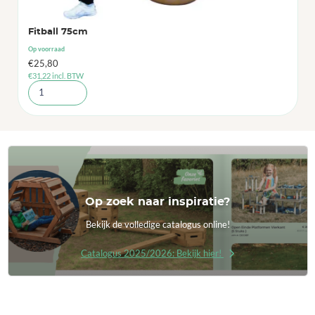
Fitball 75cm
Op voorraad
€
25,80
€
31,22
incl. BTW
Op zoek naar inspiratie?
Bekijk de volledige catalogus online!
Catalogus 2025/2026: Bekijk hier!