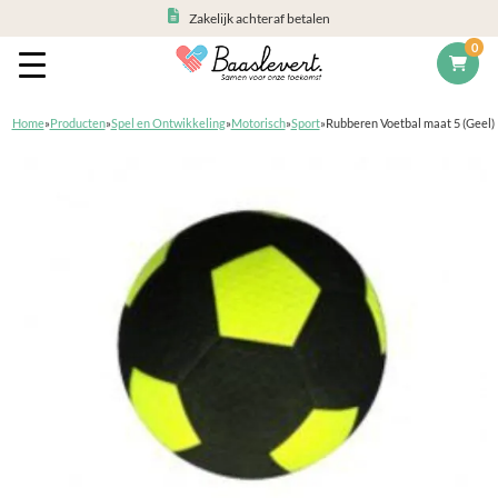
Zakelijk achteraf betalen
0
Home
»
Producten
»
Spel en Ontwikkeling
»
Motorisch
»
Sport
»
Rubberen Voetbal maat 5 (Geel)