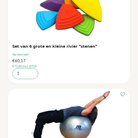
Set van 6 grote en kleine rivier ”stenen”
Op voorraad
€
60,17
€
72,80
incl. BTW