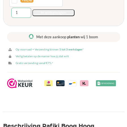
+
€
42,48
Rafiki
In winkelwagen
Boog
Hoog
aantal
Met deze aankoop
planten
wij 1 boom
Op voorraad = Verzending binnen
1 tot 3 werkdagen
*
Veilig betalen op de manier hoe jij dat wilt
Gratis verzending vanaf €75,-*
Beschrijving Rafiki Boog Hoog