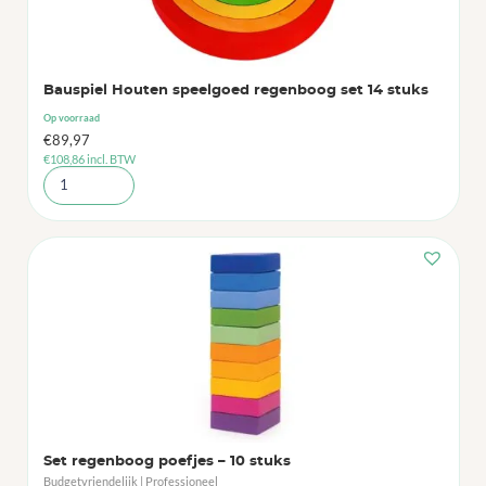
Bauspiel Houten speelgoed regenboog set 14 stuks
Op voorraad
€
89,97
€
108,86
incl. BTW
Set regenboog poefjes – 10 stuks
Budgetvriendelijk | Professioneel