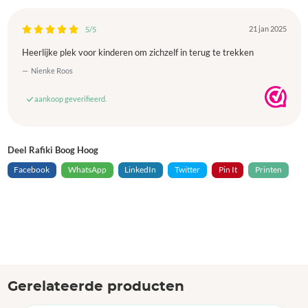
21 jan 2025
5/5
Heerlijke plek voor kinderen om zichzelf in terug te trekken
Nienke Roos
aankoop geverifieerd.
Deel Rafiki Boog Hoog
Facebook
WhatsApp
LinkedIn
Twitter
Pin It
Printen
Gerelateerde producten