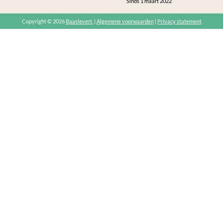
Sinds 1 maart 2022
Copyright © 2026
Baaslevert.
|
Algemene voorwaarden
|
Privacy statement