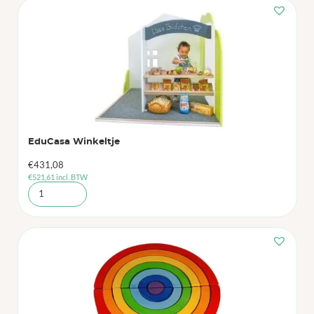
EduCasa Winkeltje
€
431,08
€
521,61
incl. BTW