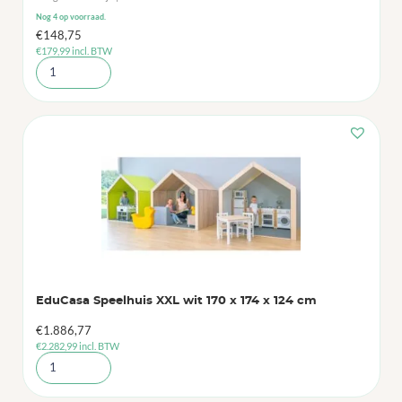
Nog 4 op voorraad.
€
148,75
€
179,99
incl. BTW
EduCasa Speelhuis XXL wit 170 x 174 x 124 cm
€
1.886,77
€
2.282,99
incl. BTW