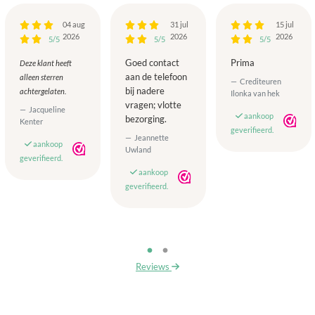
04 aug
31 jul
15 jul
2026
2026
2026
5/5
5/5
5/5
Goed contact
Prima
Deze klant heeft
aan de telefoon
alleen sterren
Crediteuren
bij nadere
achtergelaten.
Ilonka van hek
vragen; vlotte
Jacqueline
aankoop
bezorging.
Kenter
geverifieerd.
Jeannette
aankoop
Uwland
geverifieerd.
aankoop
geverifieerd.
Reviews