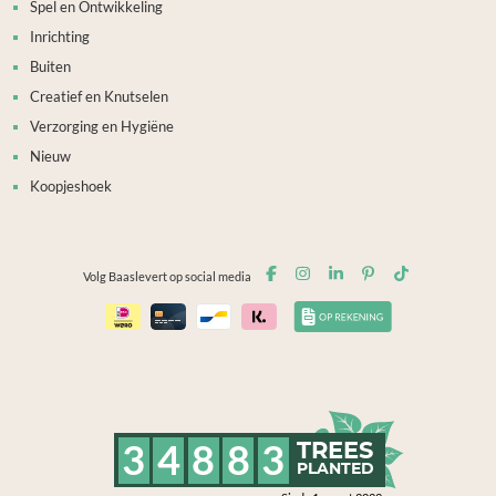
Spel en Ontwikkeling
Inrichting
Buiten
Creatief en Knutselen
Verzorging en Hygiëne
Nieuw
Koopjeshoek
Volg Baaslevert op social media
3
4
8
8
3
TREES
PLANTED