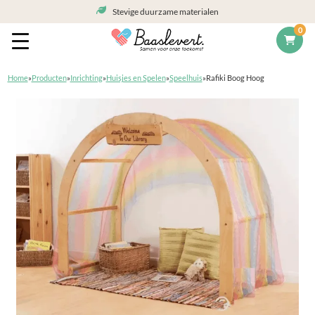
Stevige duurzame materialen
0
Home
»
Producten
»
Inrichting
»
Huisjes en Spelen
»
Speelhuis
»
Rafiki Boog Hoog