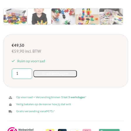
€
49,50
€
59,90
incl. BTW
Ruim op voorraad
Plus-
In winkelwagen
Plus
Midi
Bouwstenen
-
Op voorraad = Verzending binnen
1 tot 3 werkdagen
*
200
Veilig betalen op de manier hoe jij dat wilt
stuks
Gratis verzending vanaf €75,-*
Primaire
Kleuren
aantal