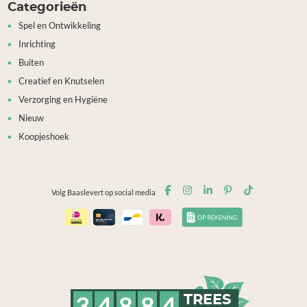
Categorieën
Spel en Ontwikkeling
Inrichting
Buiten
Creatief en Knutselen
Verzorging en Hygiëne
Nieuw
Koopjeshoek
Volg Baaslevert op social media
3
4
8
8
4
TREES