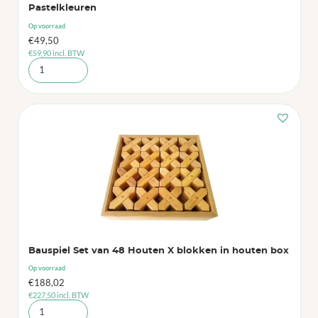
Pastelkleuren
Op voorraad
€
49,50
€
59,90
incl. BTW
Bauspiel Set van 48 Houten X blokken in houten box
Op voorraad
€
188,02
€
227,50
incl. BTW