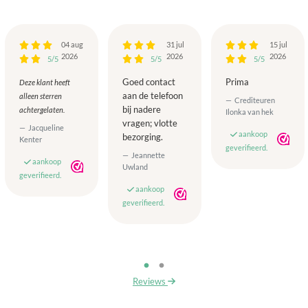
04 aug
31 jul
15 jul
2026
2026
2026
5/5
5/5
5/5
Goed contact
Prima
Deze klant heeft
aan de telefoon
alleen sterren
Crediteuren
bij nadere
achtergelaten.
Ilonka van hek
vragen; vlotte
Jacqueline
aankoop
bezorging.
Kenter
geverifieerd.
Jeannette
aankoop
Uwland
geverifieerd.
aankoop
geverifieerd.
Reviews