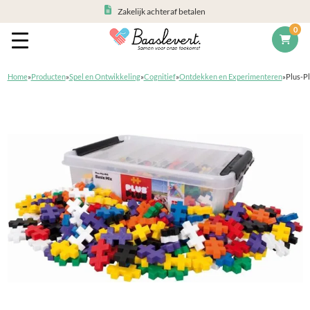
Zakelijk achteraf betalen
0
Home
»
Producten
»
Spel en Ontwikkeling
»
Cognitief
»
Ontdekken en Experimenteren
»
Plus-Pl