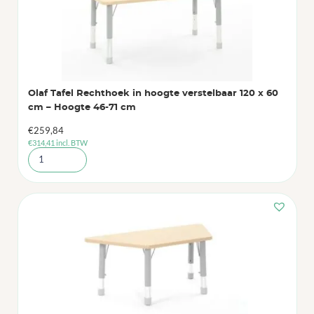
Olaf Tafel Rechthoek in hoogte verstelbaar 120 x 60
cm – Hoogte 46-71 cm
€
259,84
€
314,41
incl. BTW