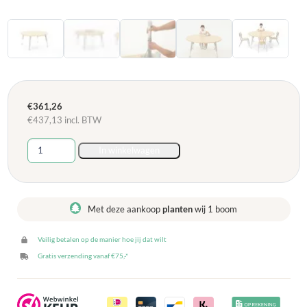
€
361,26
€
437,13
incl. BTW
Olaf
In winkelwagen
Tafel
Rond
in
hoogte
Met deze aankoop
planten
wij 1 boom
verstelbaar
120
Veilig betalen op de manier hoe jij dat wilt
cm
–
Gratis verzending vanaf €75,-*
Hoogte
46-
71