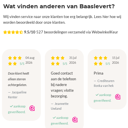
Wat vinden anderen van Baaslevert?
Wij vinden service naar onze klanten toe erg belangrijk. Lees hier hoe wij
worden beoordeeld door onze klanten.
9.5/10
527 beoordelingen verzameld via WebwinkelKeur
04 aug
31 jul
15 jul
2026
2026
2026
5/5
5/5
5/5
Goed contact
Prima
Deze klant heeft
aan de telefoon
alleen sterren
Crediteuren
bij nadere
achtergelaten.
Ilonka van hek
vragen; vlotte
Jacqueline
aankoop
bezorging.
Kenter
geverifieerd.
Jeannette
aankoop
Uwland
geverifieerd.
aankoop
geverifieerd.