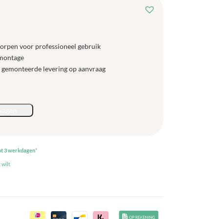
worpen voor professioneel gebruik
fmontage
, gemonteerde levering op aanvraag
wagen
ot 3 werkdagen
*
 wilt