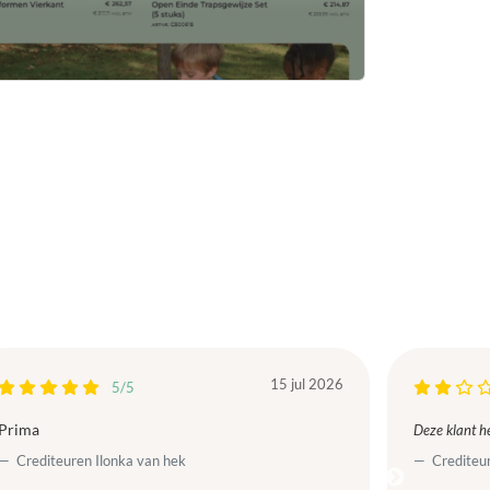
15 jul 2026
5/5
Prima
Deze klant he
Crediteuren Ilonka van hek
Crediteur