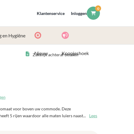
0
Klantenservice
Inloggen
g en Hygiëne
Nieuw
Koopjeshoek
Zakelijk achteraf betalen
gen
rautomaat voor boven uw commode. Deze
eeft 5 rijen waardoor alle maten luiers naast...
Lees