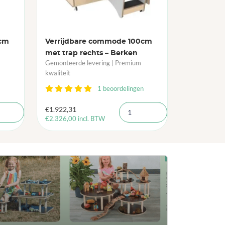
0cm
Verrijdbare commode 100cm
met trap rechts – Berken
Gemonteerde levering | Premium
kwaliteit
1 beoordelingen
€
1.922,31
€
2.326,00
incl. BTW