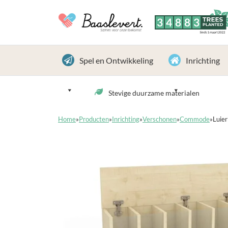
3
4
8
8
3
TREES
PLANTED
Sinds 1 maart 2022
Spel en Ontwikkeling
Inrichting
Stevige duurzame materialen
Home
»
Producten
»
Inrichting
»
Verschonen
»
Commode
»
Luier