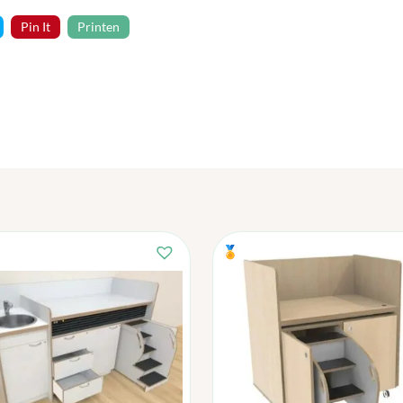
Pin It
Printen
🏅