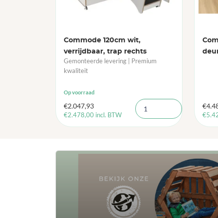
Commode 120cm wit,
Com
verrijdbaar, trap rechts
deu
Gemonteerde levering | Premium
kwaliteit
Op voorraad
€
2.047,93
€
4.4
€
2.478,00
incl. BTW
€
5.4