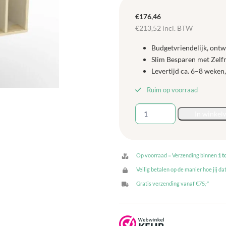
€
176,46
€
213,52
incl. BTW
Budgetvriendelijk, ont
Slim Besparen met Zel
Levertijd ca. 6–8 weken
Ruim op voorraad
Luierkast
In winkel
5
rijen
aantal
Op voorraad = Verzending binnen
1 t
Veilig betalen op de manier hoe jij dat
Gratis verzending vanaf €75,-*