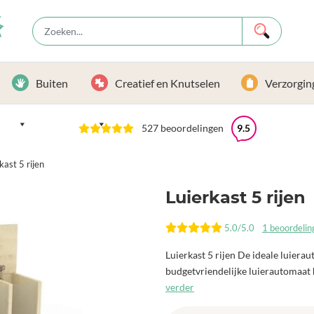
Buiten
Creatief en Knutselen
Verzorgin
527 beoordelingen
9.5
kast 5 rijen
Luierkast 5 rijen
5.0/5.0
1 beoordelin
Luierkast 5 rijen De ideale luie
budgetvriendelijke luierautomaat h
verder