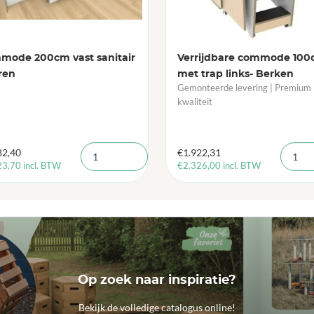
mode 200cm vast sanitair
Verrijdbare commode 10
ren
met trap links- Berken
Gemonteerde levering | Premium
kwaliteit
82,40
€
1.922,31
23,70
incl. BTW
€
2.326,00
incl. BTW
Op zoek naar inspiratie?
Bekijk de volledige catalogus online!