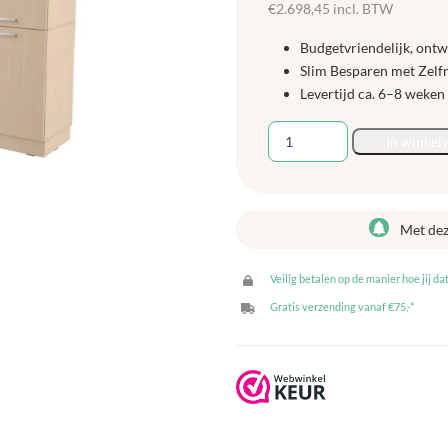
€
2.698,45
incl. BTW
Budgetvriendelijk, ont
Slim Besparen met Zel
Levertijd ca. 6–8 weken
Louis
In winkel
Kastenwand
XXL
-
Berken
Met de
aantal
Veilig betalen op de manier hoe jij dat
Gratis verzending vanaf €75,-*