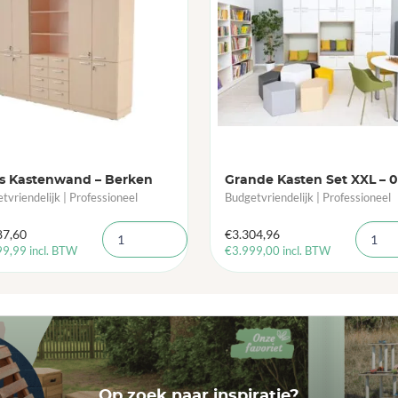
is Kastenwand – Berken
Grande Kasten Set XXL – 
tvriendelijk | Professioneel
Budgetvriendelijk | Professioneel
87,60
€
3.304,96
99,99
incl. BTW
€
3.999,00
incl. BTW
Op zoek naar inspiratie?