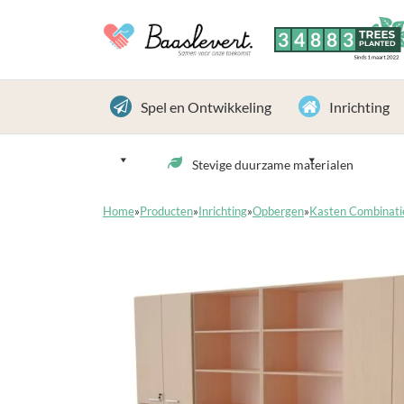
3
4
8
8
3
TREES
PLANTED
Sinds 1 maart 2022
Spel en Ontwikkeling
Inrichting
Stevige duurzame materialen
Home
»
Producten
»
Inrichting
»
Opbergen
»
Kasten Combinati