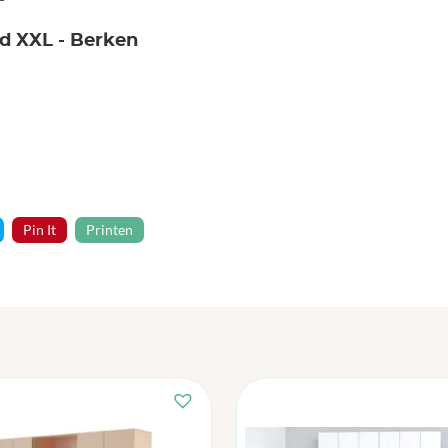
nd XXL - Berken
Pin It
Printen