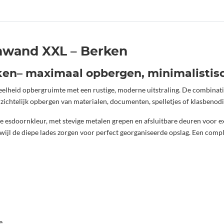
enwand XXL – Berken
ken– maximaal opbergen, minimalistisc
heid opbergruimte met een rustige, moderne uitstraling. De combinatie 
zichtelijk opbergen van materialen, documenten, spelletjes of klasbenod
sdoornkleur, met stevige metalen grepen en afsluitbare deuren voor ex
rwijl de diepe lades zorgen voor perfect georganiseerde opslag. Een comp
e