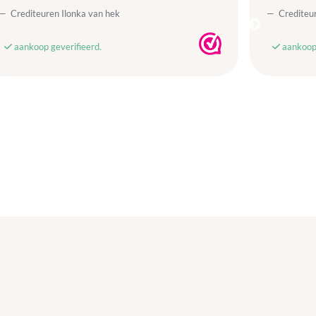
Crediteuren Ilonka van hek
Crediteur
aankoop geverifieerd.
aankoop 