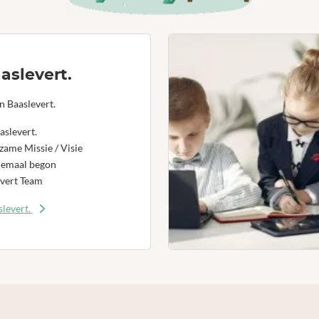
aslevert.
n Baaslevert.
aslevert.
ame Missie / Visie
lemaal begon
vert Team
levert.