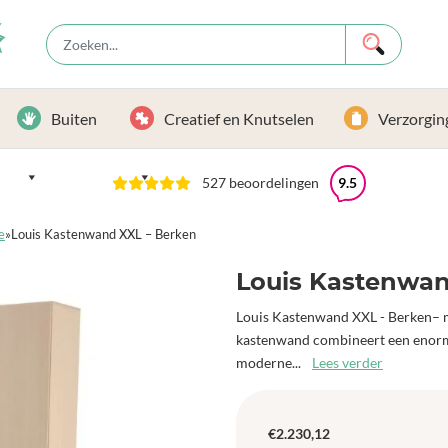
Buiten
Creatief en Knutselen
Verzorgin
527 beoordelingen
9.5
e
»
Louis Kastenwand XXL – Berken
Louis Kastenwan
Louis Kastenwand XXL - Berken– m
kastenwand combineert een enorm
moderne...
Lees verder
€
2.230,12