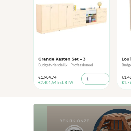
Grande Kasten Set – 3
Lou
Budgetvriendelijk | Professioneel
Budge
€
1.984,74
€
1.4
€
2.401,54
incl. BTW
€
1.7