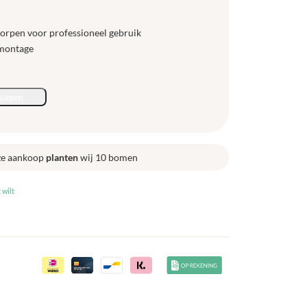
worpen voor professioneel gebruik
fmontage
wagen
ze aankoop
planten
wij 10 bomen
 wilt