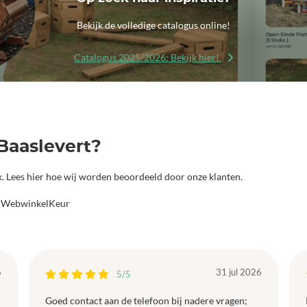
Bekijk de volledige catalogus online!
Catalogus 2025/2026: Bekijk hier!
Baaslevert?
jk. Lees hier hoe wij worden beoordeeld door onze klanten.
a WebwinkelKeur
6
31 jul 2026
5/5
Goed contact aan de telefoon bij nadere vragen;