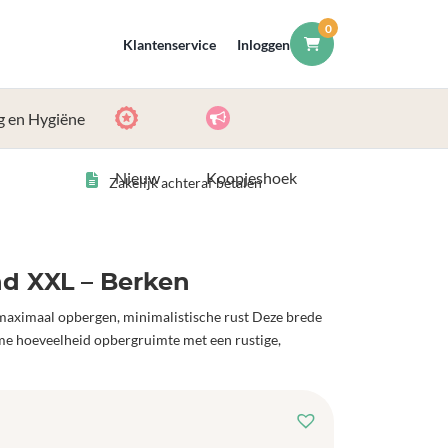
0
Klantenservice
Inloggen
g en Hygiëne
Nieuw
Koopjeshoek
Zakelijk achteraf betalen
d XXL – Berken
aximaal opbergen, minimalistische rust Deze brede
e hoeveelheid opbergruimte met een rustige,