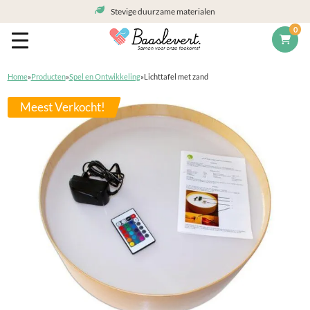
Stevige duurzame materialen
0
Home
»
Producten
»
Spel en Ontwikkeling
»
Lichttafel met zand
Meest Verkocht!