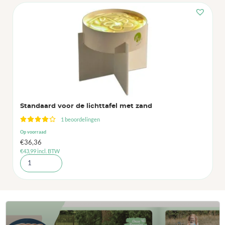
Standaard voor de lichttafel met zand
1 beoordelingen
Op voorraad
€
36,36
€
43,99
incl. BTW