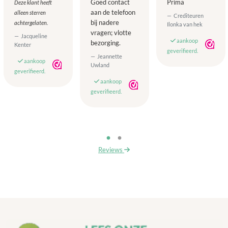
Goed contact
Prima
Deze klant heeft
aan de telefoon
alleen sterren
Crediteuren
bij nadere
achtergelaten.
Ilonka van hek
vragen; vlotte
Jacqueline
aankoop
bezorging.
Kenter
geverifieerd.
Jeannette
aankoop
Uwland
geverifieerd.
aankoop
geverifieerd.
Reviews