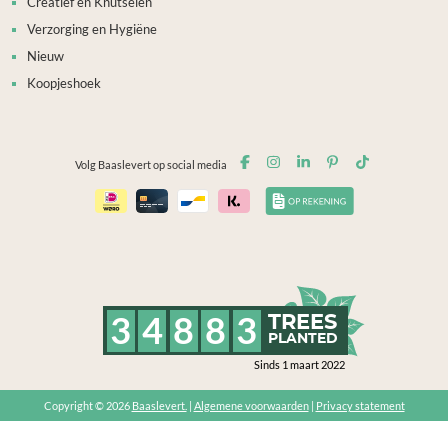
Creatief en Knutselen
Verzorging en Hygiëne
Nieuw
Koopjeshoek
Volg Baaslevert op social media
3
4
8
8
3
TREES
PLANTED
Sinds 1 maart 2022
Copyright © 2026
Baaslevert.
|
Algemene voorwaarden
|
Privacy statement