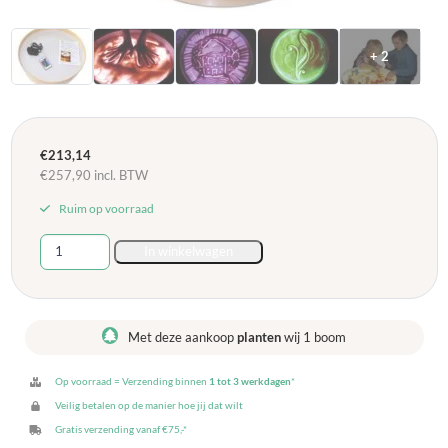
+ 2
€
213,14
€
257,90
incl. BTW
Ruim op voorraad
Lichttafel
In winkelwagen
met
zand
aantal
Met deze aankoop
planten
wij 1 boom
Op voorraad = Verzending binnen
1 tot 3 werkdagen
*
Veilig betalen op de manier hoe jij dat wilt
Gratis verzending vanaf €75,-*