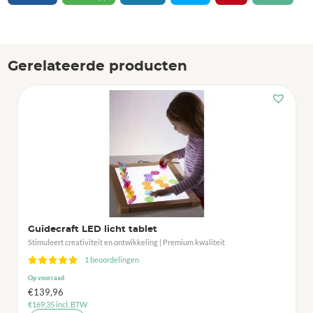
Gerelateerde producten
Guidecraft LED licht tablet
Stimuleert creativiteit en ontwikkeling | Premium kwaliteit
1 beoordelingen
Op voorraad
€
139,96
€
169,35
incl. BTW