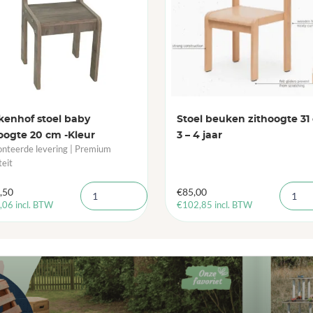
kenhof stoel baby
Stoel beuken zithoogte 31
oogte 20 cm -Kleur
3 – 4 jaar
teerde levering | Premium
teit
,50
€
85,00
,06
incl. BTW
€
102,85
incl. BTW