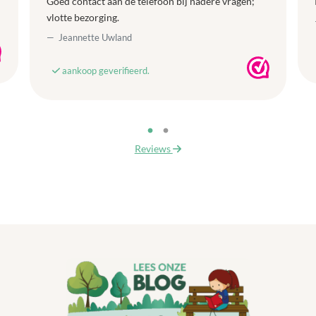
Goed contact aan de telefoon bij nadere vragen;
vlotte bezorging.
Jeannette Uwland
aankoop geverifieerd.
Reviews