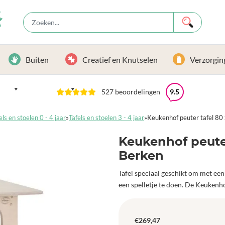
Buiten
Creatief en Knutselen
Verzorgin
527 beoordelingen
9.5
els en stoelen 0 - 4 jaar
»
Tafels en stoelen 3 - 4 jaar
»
Keukenhof peuter tafel 80
Keukenhof peuter
Berken
Tafel speciaal geschikt om met een
een spelletje te doen. De Keukenhof
€
269,47