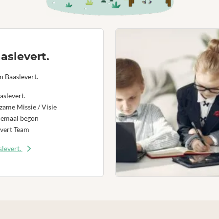
aslevert.
n Baaslevert.
aslevert.
ame Missie / Visie
lemaal begon
vert Team
levert.