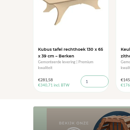
Kubus tafel rechthoek 130 x 65
Keu
x 39 cm – Berken
zith
Gemonteerde levering | Premium
Gemon
kwaliteit
kwali
€
281,58
€
145
€
340,71
incl. BTW
€
176