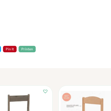
Pin It
Printen