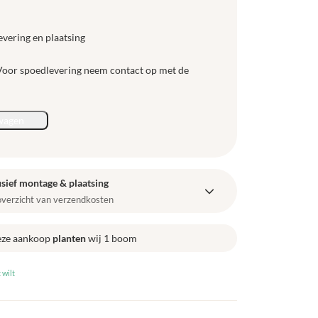
evering en plaatsing
 Voor spoedlevering neem contact op met de
wagen
sief montage & plaatsing
 overzicht van verzendkosten
eze aankoop
planten
wij 1 boom
 wilt