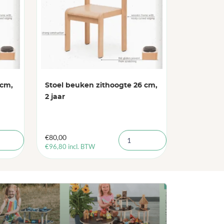
 cm,
Stoel beuken zithoogte 26 cm,
2 jaar
€
80,00
€
96,80
incl. BTW