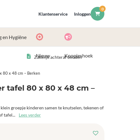
0
Klantenservice
Inloggen
g en Hygiëne
Nieuw
Koopjeshoek
Zakelijk achteraf betalen
 x 80 x 48 cm – Berken
 tafel 80 x 80 x 48 cm –
 klein groepje kinderen samen te knutselen, tekenen of
 tafel...
Lees verder