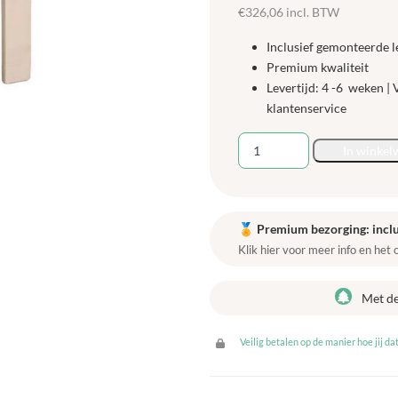
€
326,06
incl. BTW
Inclusief gemonteerde l
Premium kwaliteit
Levertijd: 4 -6 weken |
klantenservice
Keukenhof
In winkel
peuter
tafel
80
x
🏅
Premium bezorging: inclu
80
Klik hier voor meer info en het
x
48
Met d
cm
-
Veilig betalen op de manier hoe jij dat
Berken
aantal