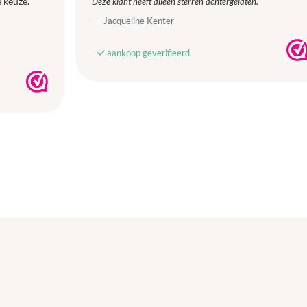
 keuze.
Deze klant heeft alleen sterren achtergelaten.
Jacqueline Kenter
aankoop geverifieerd.