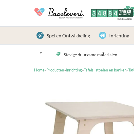
3
4
8
8
4
TREES
PLANTED
Sinds 1 maart 2022
Spel en Ontwikkeling
Inrichting
Stevige duurzame materialen
Home
»
Producten
»
Inrichting
»
Tafels, stoelen en banken
»
Taf