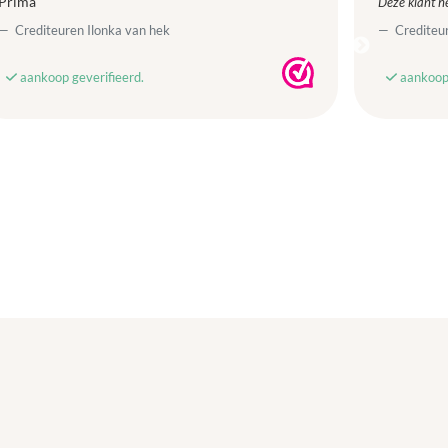
Prima
Deze klant he
Crediteuren Ilonka van hek
Crediteur
aankoop geverifieerd.
aankoop 