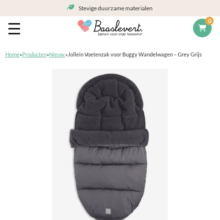
Stevige duurzame materialen
0
Home
»
Producten
»
Nieuw.
»
Jollein Voetenzak voor Buggy Wandelwagen – Grey Grijs