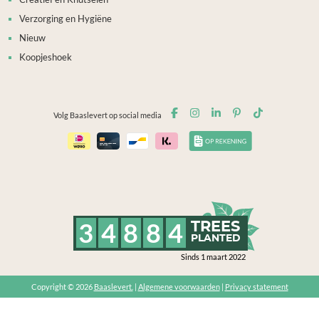
Verzorging en Hygiëne
Nieuw
Koopjeshoek
Volg Baaslevert op social media
3
4
8
8
4
TREES
PLANTED
Sinds 1 maart 2022
Copyright © 2026
Baaslevert.
|
Algemene voorwaarden
|
Privacy statement