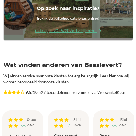
Op zoek naar inspiratie?
Bekijk de volledige catalogus online!
Catalogus 2025/2026: Bekijk hier!
Wat vinden anderen van Baaslevert?
Wij vinden service naar onze klanten toe erg belangrijk. Lees hier hoe wij
worden beoordeeld door onze klanten.
9.5/10
527 beoordelingen verzameld via WebwinkelKeur
04 aug
31 jul
15 jul
2026
2026
2026
5/5
5/5
5/5