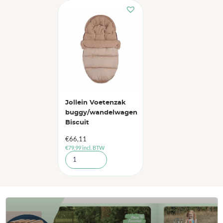
Jollein Voetenzak
buggy/wandelwagen
Biscuit
€
66,11
€
79,99
incl. BTW