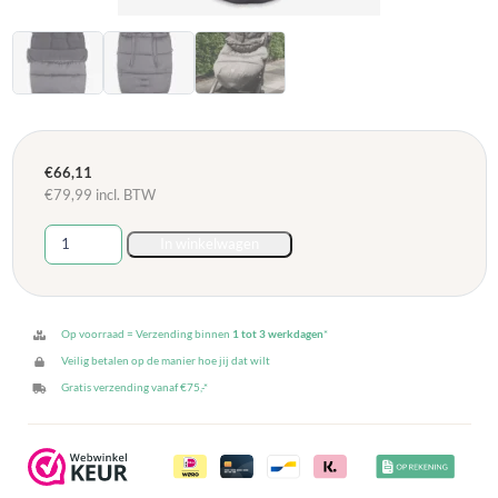
€
66,11
€
79,99
incl. BTW
Jollein
In winkelwagen
Voetenzak
voor
Buggy
Wandelwagen
Op voorraad = Verzending binnen
1 tot 3 werkdagen
*
-
Veilig betalen op de manier hoe jij dat wilt
Grey
Gratis verzending vanaf €75,-*
Grijs
aantal