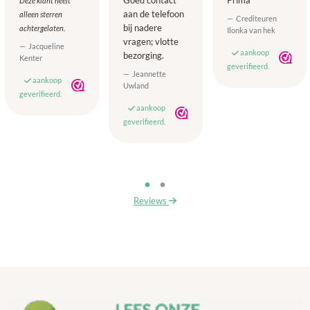
Goed contact
Prima
Deze klant heeft
aan de telefoon
alleen sterren
Crediteuren
bij nadere
achtergelaten.
Ilonka van hek
vragen; vlotte
Jacqueline
aankoop
bezorging.
Kenter
geverifieerd.
Jeannette
aankoop
Uwland
geverifieerd.
aankoop
geverifieerd.
Reviews