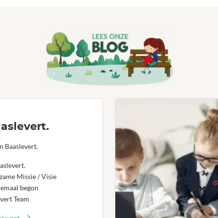
aslevert.
n Baaslevert.
aslevert.
ame Missie / Visie
lemaal begon
vert Team
levert.