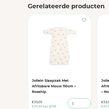
Gerelateerde producten
Jollein Slaapzak Met
Joll
Afritsbare Mouw 110cm –
Afri
Rosehip
– N
€
33,05
€
33,
€
39,99
incl. BTW
€
39,