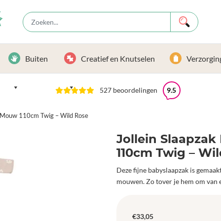
Buiten
Creatief en Knutselen
Verzorgin
527 beoordelingen
9.5
re Mouw 110cm Twig – Wild Rose
Jollein Slaapzak
110cm Twig – Wi
Deze fijne babyslaapzak is gemaakt 
mouwen. Zo tover je hem om van 
€
33,05