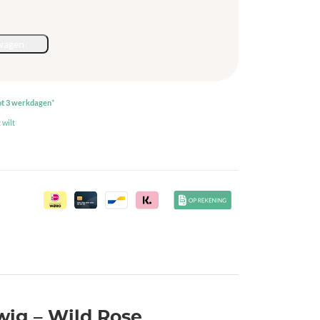
wagen
ot 3 werkdagen
*
 wilt
wig – Wild Rose