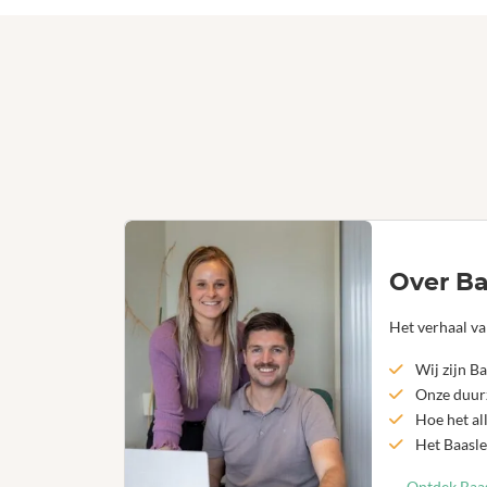
Over Ba
Het verhaal va
Wij zijn Ba
Onze duurz
Hoe het al
Het Baasle
Ontdek Baas