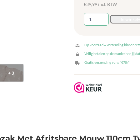
€
39,99
incl. BTW
Jollein
In winkel
Slaapzak
Met
Afritsbare
Mouw
Op voorraad = Verzending binnen
1 t
110cm
Veilig betalen op de manier hoe jij dat
Twig
Gratis verzending vanaf €75,-*
-
+ 3
Wild
Rose
aantal
apzak Met Afritsbare Mouw 110cm T