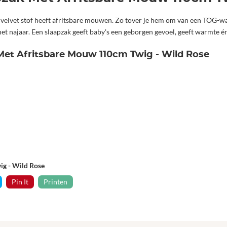
te velvet stof heeft afritsbare mouwen. Zo tover je hem om van een TOG-
het najaar. Een slaapzak geeft baby's een geborgen gevoel, geeft warmte é
k Met Afritsbare Mouw 110cm Twig - Wild Rose
ig - Wild Rose
Pin It
Printen