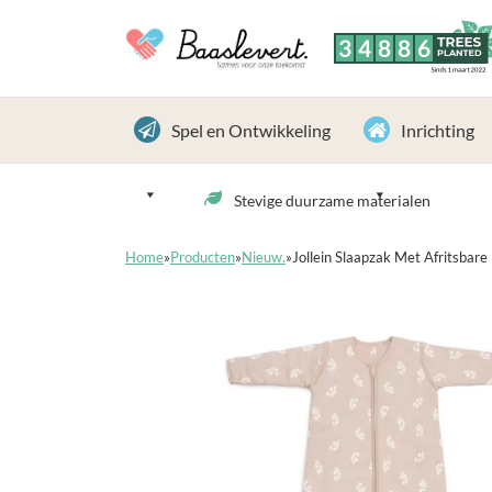
3
4
8
8
6
TREES
PLANTED
Sinds 1 maart 2022
Spel en Ontwikkeling
Inrichting
Stevige duurzame materialen
Home
»
Producten
»
Nieuw.
»
Jollein Slaapzak Met Afritsba