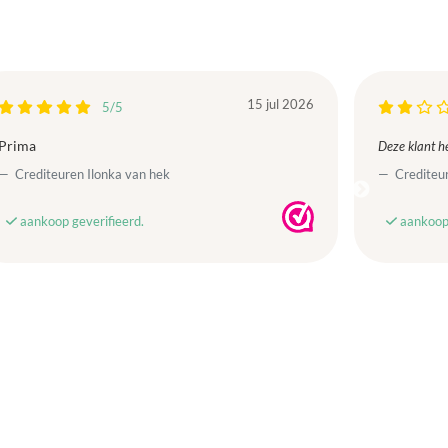
15 jul 2026
5/5
Prima
Deze klant he
Crediteuren Ilonka van hek
Crediteur
aankoop geverifieerd.
aankoop 