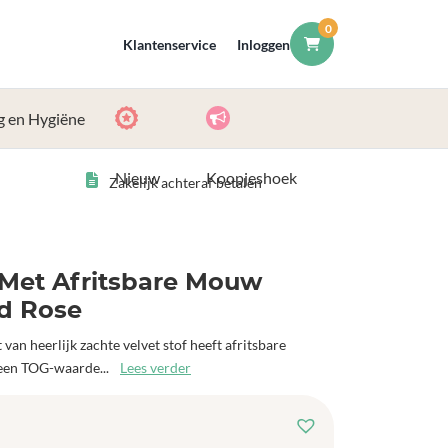
0
Klantenservice
Inloggen
g en Hygiëne
Nieuw
Koopjeshoek
Zakelijk achteraf betalen
 Met Afritsbare Mouw
ld Rose
van heerlijk zachte velvet stof heeft afritsbare
een TOG-waarde...
Lees verder