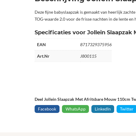
Deze fijne babyslaapzak is gemaakt van heerlijk zach
TOG-waarde 2.0 voor de frisse nachten in de lente en 
Specificaties voor Jollein Slaapza
EAN
8717329375956
Art.Nr
J800115
Deel Jollein Slaapzak Met Afritsbare Mouw 110cm Tw
Facebook
WhatsApp
LinkedIn
Twitter