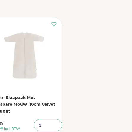
ein Slaapzak Met
tsbare Mouw 110cm Velvet
ougat
05
99
incl. BTW