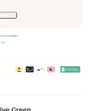
wagen
ot 3 werkdagen
*
 wilt
live Green