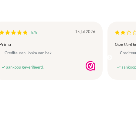
15 jul 2026
5/5
Prima
Deze klant he
Crediteuren Ilonka van hek
Crediteur
aankoop geverifieerd.
aankoop 