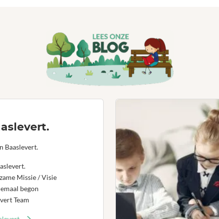
aslevert.
n Baaslevert.
aslevert.
ame Missie / Visie
lemaal begon
vert Team
levert.