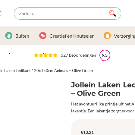
Buiten
Creatief en Knutselen
Verzorgin
527 beoordelingen
9.5
ein Laken Ledikant 120x150cm Animals – Olive Green
Jollein Laken Le
– Olive Green
Het avontuurlijke printje uit het 
lakentje. Een lakentje zorgt ervoor 
€
13,21