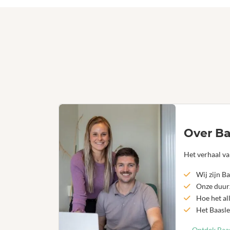
Over Ba
Het verhaal va
Wij zijn Ba
Onze duurz
Hoe het al
Het Baasle
Ontdek Baas