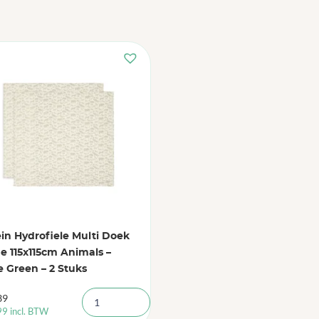
ein Hydrofiele Multi Doek
e 115x115cm Animals –
e Green – 2 Stuks
39
99
incl. BTW