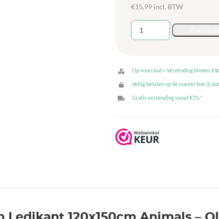
€
15,99
incl. BTW
Jollein
In winkel
Laken
Ledikant
120x150cm
Animals
Op voorraad = Verzending binnen
1 t
-
Veilig betalen op de manier hoe jij dat
Olive
Gratis verzending vanaf €75,-*
Green
aantal
en Ledikant 120x150cm Animals – O