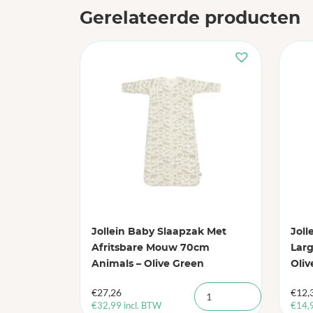
Gerelateerde producten
Jollein Baby Slaapzak Met
Joll
Afritsbare Mouw 70cm
Larg
Animals – Olive Green
Oliv
€
27,26
€
12,
€
32,99
incl. BTW
€
14,