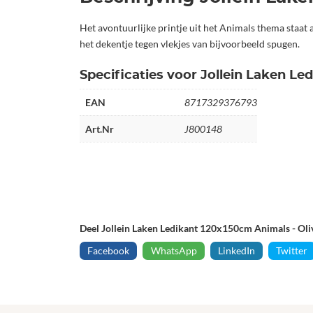
Het avontuurlijke printje uit het Animals thema staat a
het dekentje tegen vlekjes van bijvoorbeeld spugen.
Specificaties voor Jollein Laken Le
EAN
8717329376793
Art.Nr
J800148
Deel Jollein Laken Ledikant 120x150cm Animals - Oli
Facebook
WhatsApp
LinkedIn
Twitter