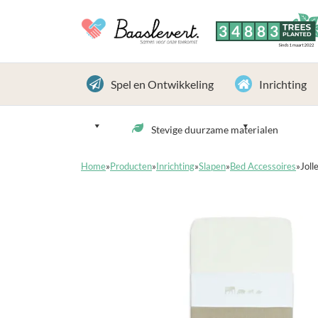
3
4
8
8
3
TREES
PLANTED
Sinds 1 maart 2022
Spel en Ontwikkeling
Inrichting
Stevige duurzame materialen
Home
»
Producten
»
Inrichting
»
Slapen
»
Bed Accessoires
»
Joll