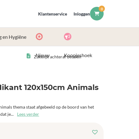
0
Klantenservice
Inloggen
g en Hygiëne
Nieuw
Koopjeshoek
Zakelijk achteraf betalen
dikant 120x150cm Animals
Animals thema staat afgebeeld op de boord van het
dat je...
Lees verder