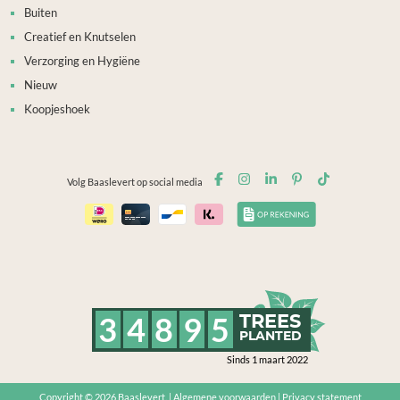
Buiten
Creatief en Knutselen
Verzorging en Hygiëne
Nieuw
Koopjeshoek
Volg Baaslevert op social media
3
4
8
9
5
TREES
PLANTED
Sinds 1 maart 2022
Copyright © 2026
Baaslevert.
|
Algemene voorwaarden
|
Privacy statement