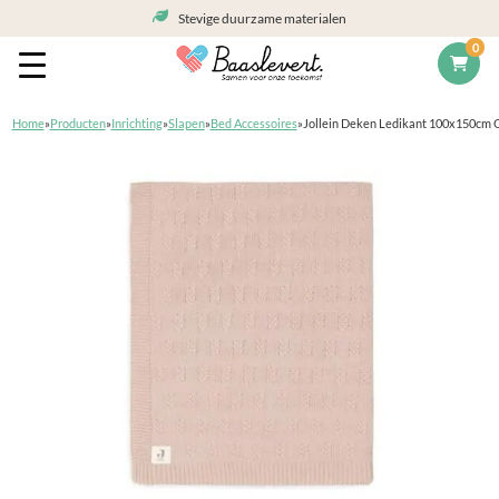
Stevige duurzame materialen
0
Home
»
Producten
»
Inrichting
»
Slapen
»
Bed Accessoires
»
Jollein Deken Ledikant 100x150cm G