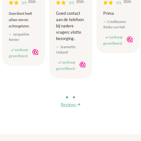
2026
2026
2026
5/5
5/5
5/5
Goed contact
Prima
Deze klant heeft
aan de telefoon
alleen sterren
Crediteuren
bij nadere
achtergelaten.
Ilonka van hek
vragen; vlotte
Jacqueline
aankoop
bezorging.
Kenter
geverifieerd.
Jeannette
aankoop
Uwland
geverifieerd.
aankoop
geverifieerd.
Reviews