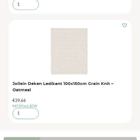
Jollein Deken Ledikant 100x150cm Grain Knit –
Oatmeal
€
39,66
€
47,99
incl. BTW