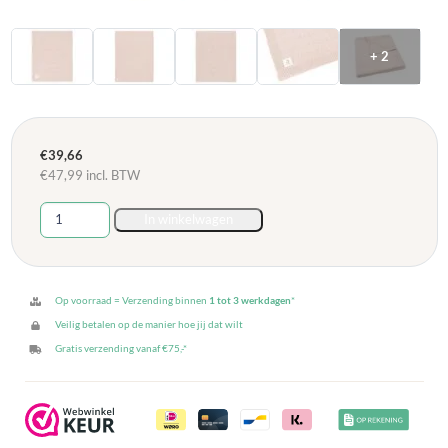
+ 2
€
39,66
€
47,99
incl. BTW
Jollein
In winkelwagen
Deken
Ledikant
100x150cm
Grain
Op voorraad = Verzending binnen
1 tot 3 werkdagen
*
Knit
Veilig betalen op de manier hoe jij dat wilt
-
Gratis verzending vanaf €75,-*
Wild
Rose
aantal