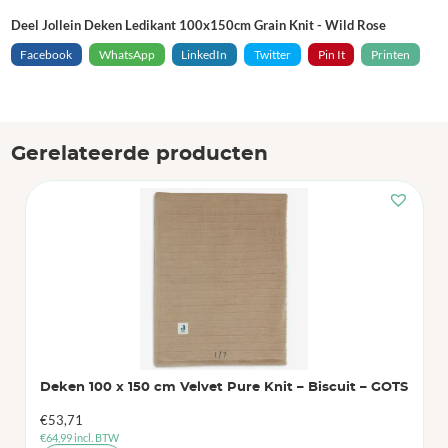
Deel Jollein Deken Ledikant 100x150cm Grain Knit - Wild Rose
Facebook
WhatsApp
LinkedIn
Twitter
Pin It
Printen
Gerelateerde producten
Deken 100 x 150 cm Velvet Pure Knit – Biscuit – GOTS
€
53,71
€
64,99
incl. BTW