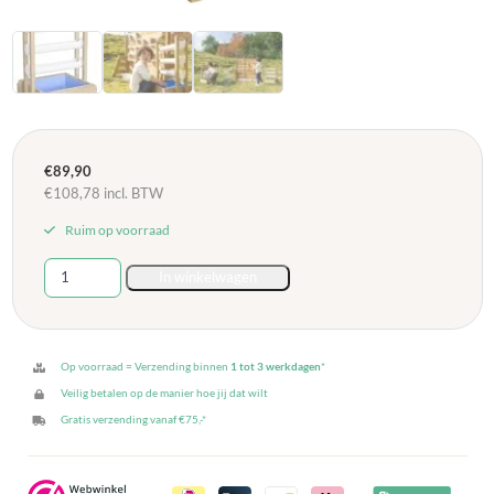
€
89,90
€
108,78
incl. BTW
Ruim op voorraad
Houten
In winkelwagen
waterspel
Drup
aantal
Op voorraad = Verzending binnen
1 tot 3 werkdagen
*
Veilig betalen op de manier hoe jij dat wilt
Gratis verzending vanaf €75,-*