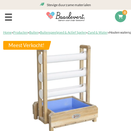
Stevige duurzame materialen
0
Home
»
Producten
»
Buiten
»
Buitenspeelgoed & Actief Spelen
»
Zand & Water
»
Houten watersp
Meest Verkocht!