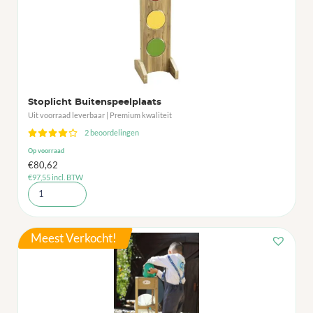
Stoplicht Buitenspeelplaats
Uit voorraad leverbaar | Premium kwaliteit
2 beoordelingen
Op voorraad
€
80,62
€
97,55
incl. BTW
Meest Verkocht!