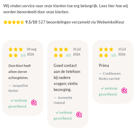
Wij vinden service naar onze klanten toe erg belangrijk. Lees hier hoe wij
worden beoordeeld door onze klanten.
9.5/10
527 beoordelingen verzameld via WebwinkelKeur
04 aug
31 jul
15 jul
2026
2026
2026
5/5
5/5
5/5
Goed contact
Prima
Deze klant heeft
aan de telefoon
alleen sterren
Crediteuren
bij nadere
achtergelaten.
Ilonka van hek
vragen; vlotte
Jacqueline
aankoop
bezorging.
Kenter
geverifieerd.
Jeannette
aankoop
Uwland
geverifieerd.
aankoop
geverifieerd.