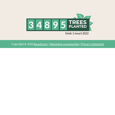
3
4
8
9
5
TREES
PLANTED
Sinds 1 maart 2022
Copyright © 2026
Baaslevert.
|
Algemene voorwaarden
|
Privacy statement