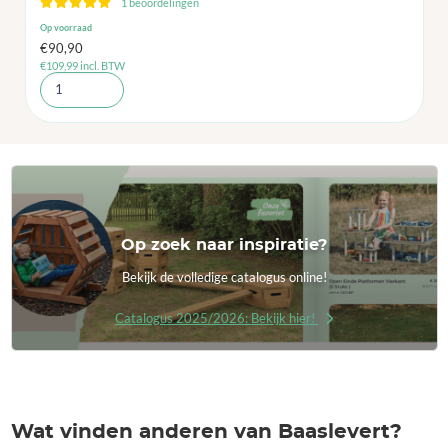
1 beoordelingen
Op voorraad
€
90,90
€
109,99
incl. BTW
Op zoek naar inspiratie?
Bekijk de volledige catalogus online!
Catalogus 2025/2026: Bekijk hier!
Wat vinden anderen van Baaslevert?