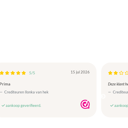
15 jul 2026
5/5
Prima
Deze klant he
Crediteuren Ilonka van hek
Crediteur
aankoop geverifieerd.
aankoop 