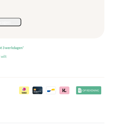
wagen
ot 3 werkdagen
*
 wilt