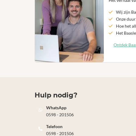
Het verhaal va
Wij zijn Ba
Onze duurz
Hoe het al
Het Baasle
Ontdek Baas
Hulp nodig?
WhatsApp
0598 - 201506
Telefoon
0598 - 201506