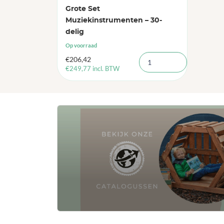
Grote Set
Muziekinstrumenten – 30-
delig
Op voorraad
€
206,42
€
249,77
incl. BTW