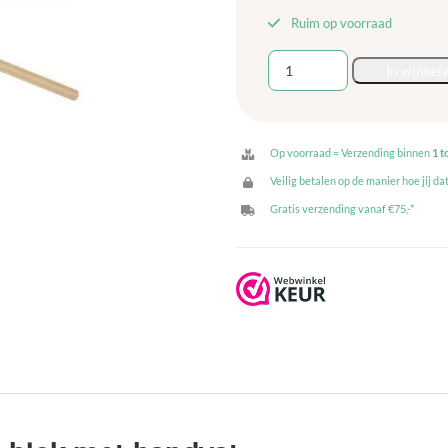
Ruim op voorraad
Houten
In winkel
toon
blok
met
handvat
Op voorraad = Verzending binnen
1 t
aantal
Veilig betalen op de manier hoe jij dat
Gratis verzending vanaf €75,-*