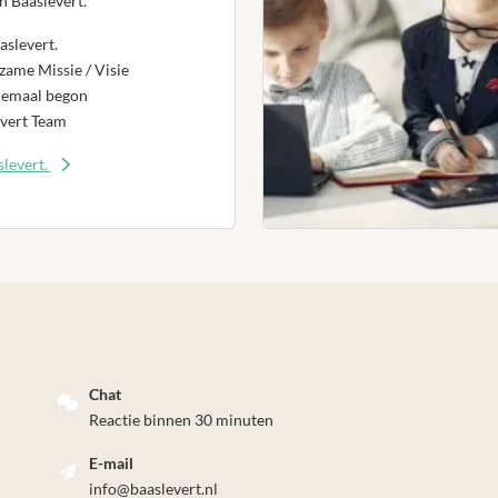
n Baaslevert.
aslevert.
ame Missie / Visie
lemaal begon
vert Team
levert.
Chat
Reactie binnen 30 minuten
E-mail
info@baaslevert.nl