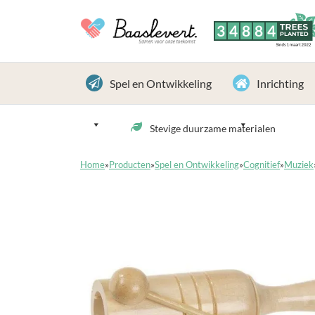
3
4
8
8
4
TREES
PLANTED
Sinds 1 maart 2022
Spel en Ontwikkeling
Inrichting
Stevige duurzame materialen
Home
»
Producten
»
Spel en Ontwikkeling
»
Cognitief
»
Muziek