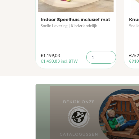
Indoor Speelhuis inclusief mat
Knus
Snelle Levering | Kindvriendelijk
Snell
€
1.199,03
€
752
€
1.450,83
incl. BTW
€
910