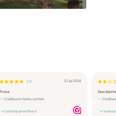
15 jul 2026
5/5
Prima
Deze klant he
Crediteuren Ilonka van hek
Crediteur
aankoop geverifieerd.
aankoop 