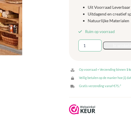
Uit Voorraad Leverbaar
Uitdagend en creatief s
Natuurlijke Materialen
Ruim op voorraad
Houten
In winkel
Openhaard
aantal
Op voorraad = Verzending binnen
1 t
Veilig betalen op de manier hoe jij dat
Gratis verzending vanaf €75,-*