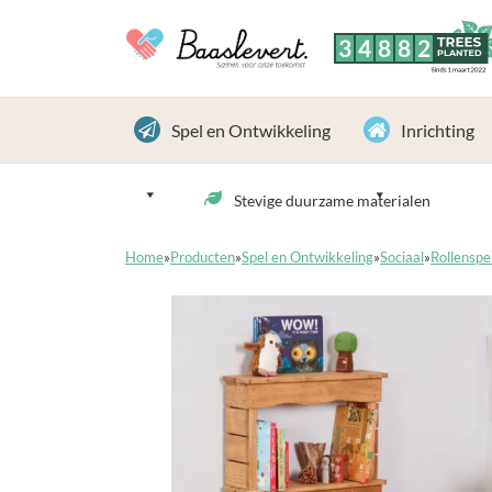
3
4
8
8
2
TREES
PLANTED
Sinds 1 maart 2022
Spel en Ontwikkeling
Inrichting
Stevige duurzame materialen
Home
»
Producten
»
Spel en Ontwikkeling
»
Sociaal
»
Rollenspe