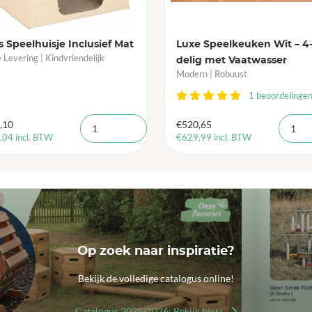
 Speelhuisje Inclusief Mat
Luxe Speelkeuken Wit – 4
e Levering | Kindvriendelijk
delig met Vaatwasser
Modern | Robuust
1 beoordelinge
,10
€
520,65
,04
incl. BTW
€
629,99
incl. BTW
Op zoek naar inspiratie?
Bekijk de volledige catalogus online!
Catalogus 2025/2026: Bekijk hier!