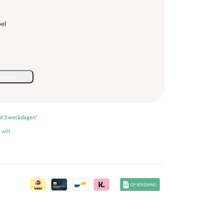
pel
wagen
ot 3 werkdagen
*
 wilt