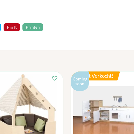
Pin It
Printen
Meest Verkocht!
Coming
soon