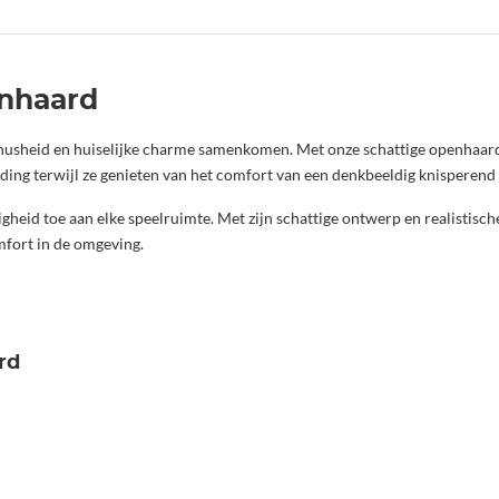
enhaard
knusheid en huiselijke charme samenkomen. Met onze schattige openhaard
ing terwijl ze genieten van het comfort van een denkbeeldig knisperend
heid toe aan elke speelruimte. Met zijn schattige ontwerp en realistische
mfort in de omgeving.
rd