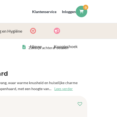
0
Klantenservice
Inloggen
g en Hygiëne
Nieuw
Koopjeshoek
Zakelijk achteraf betalen
ard
pvang, waar warme knusheid en huiselijke charme
penhaard, met een hoogte van...
Lees verder