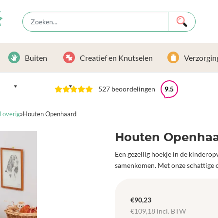
Buiten
Creatief en Knutselen
Verzorgin
527 beoordelingen
9.5
l overig
»
Houten Openhaard
Houten Openha
Een gezellig hoekje in de kindero
samenkomen. Met onze schattige o
€
90,23
€
109,18
incl. BTW