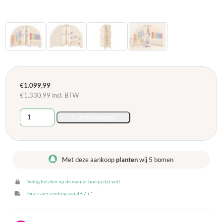
€
1.099,99
€
1.330,99
incl. BTW
Houten
In winkelwagen
Muziekeiland
op
wielen
-
Met deze aankoop
planten
wij 5 bomen
90,5
x
Veilig betalen op de manier hoe jij dat wilt
149
x
Gratis verzending vanaf €75,-*
149
cm
aantal