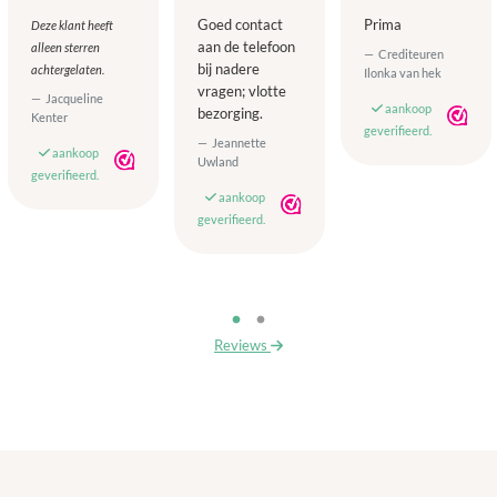
Goed contact
Prima
Deze klant heeft
aan de telefoon
alleen sterren
Crediteuren
bij nadere
achtergelaten.
Ilonka van hek
vragen; vlotte
Jacqueline
aankoop
bezorging.
Kenter
geverifieerd.
Jeannette
aankoop
Uwland
geverifieerd.
aankoop
geverifieerd.
Reviews