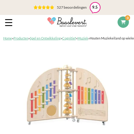
527 beoordelingen
9.5
0
Home
»
Producten
»
Spel en Ontwikkeling
»
Cognitief
»
Muziek
»
Houten Muziekeiland op wielen