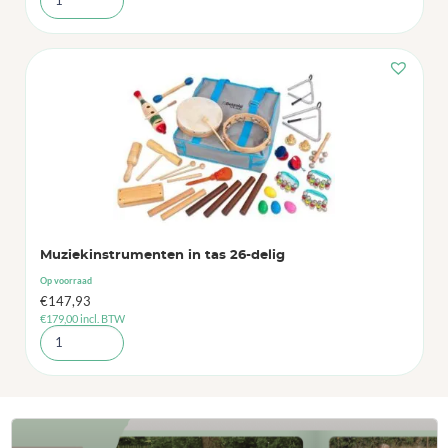
Muziekinstrumenten in tas 26-delig
Op voorraad
€
147,93
€
179,00
incl. BTW