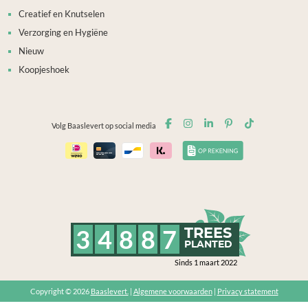
Creatief en Knutselen
Verzorging en Hygiëne
Nieuw
Koopjeshoek
Volg Baaslevert op social media
3
4
8
8
7
TREES
PLANTED
Sinds 1 maart 2022
Copyright © 2026
Baaslevert.
|
Algemene voorwaarden
|
Privacy statement